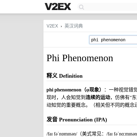
V2EX
英汉词典
›
Phi Phenomenon
释义 Definition
phi phenomenon（φ现象）
：一种视觉错
现时，人会知觉到
连续的运动
，仿佛有“
动知觉的重要概念。（相关但不同的概念
发音 Pronunciation (IPA)
/faɪ fəˈnɒmɪnən/（美式常见：/faɪ fəˈnɑːmɪnə