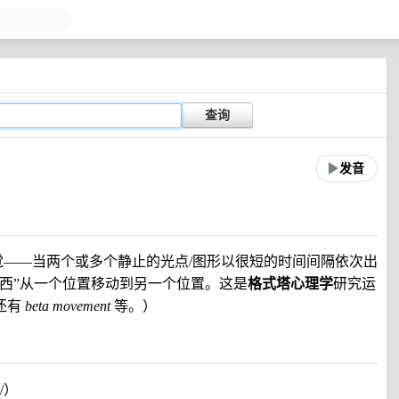
查询
发音
觉——当两个或多个静止的光点/图形以很短的时间间隔依次出
东西”从一个位置移动到另一个位置。这是
格式塔心理学
研究运
还有
beta movement
等。）
n/）