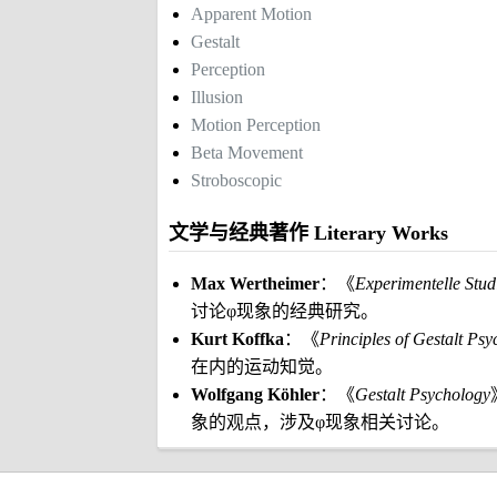
Apparent Motion
Gestalt
Perception
Illusion
Motion Perception
Beta Movement
Stroboscopic
文学与经典著作 Literary Works
Max Wertheimer
：《
Experimentelle Stu
讨论φ现象的经典研究。
Kurt Koffka
：《
Principles of Gestalt Ps
在内的运动知觉。
Wolfgang Köhler
：《
Gestalt Psychology
象的观点，涉及φ现象相关讨论。