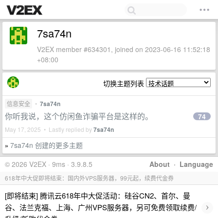
7sa74n
V2EX member #634301, joined on 2023-06-16 11:52:18
+08:00
切换主题列表
信息安全
•
7sa74n
你听我说，这个仿闲鱼诈骗平台是这样的。
74
May 17, 2025 • Lastly replied by
7sa74n
7sa74n 创建的更多主题
»
© 2026 V2EX · 9ms · 3.9.8.5
About
·
Language
618年中大促即将结束：国内外VPS服务器，99元起，续费代金券
[即将结束] 腾讯云618年中大促活动：硅谷CN2、首尔、曼
›
谷、法兰克福、上海、广州VPS服务器，另可免费领取续费/