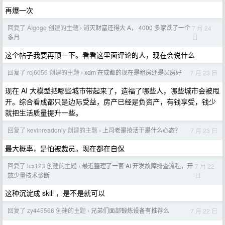
再爆一次
回复了 AIgogo 创建的主题
消灭财富还得大 A， 4000 多家跌了一个
7 月 24
›
日
多月
这个帖子我要再顶一下。看看这里面评论的人，现在会说什么
回复了 rcj6056 创建的主题
xdm 在成都的现在是租房还是买房好
7 月 23 日
›
现在 AI 大模型把哪些城市带起来了，造福了哪些人，哪些城市会被甩
开。综合看成都只是边际受益，房产已经是负资产，有钱享受，钱少
就把生活质量提升一些。
回复了 kevinreadonly 创建的主题
上司老是抢活干是什么心态？
7 月 23 日
›
最大概率，是怕被裁员。现在都在自保
回复了 lcx123 创建的主题
最近整理了一套 AI 开发故障排查流程，开
7 月 22
›
日
放少量技术诊断
这种沉淀成 skill ，是不是就可以
回复了 zy445566 创建的主题
兄弟们面部锻炼设备有推荐么
7 月 22 日
›