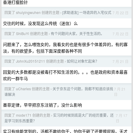
香港打瘦脸针
回复了 shuiyingwuhen 创建的主题
[求助道友] 一场诡异的入宅仪式
7 月 22 日
›
交往的时候，没发现这么传统（迷信）么
回复了 ShiBuYi 创建的主题
有个问题问大家，关于性生活的。
7 月 22 日
›
问题来了，怎么喂饱女的，我看女的也是有很多个体差异的，有的寡
淡，有的欲望多，包括下面深度都各种不同
回复了 JohnXu20151211 创建的主题
如何让对象忙起来？
7 月 21 日
›
回复的大多数都是没被毒打不知生活苦的。。。也是政府和资本最喜
欢的一群牛马
回复了 uCharles 创建的主题
关于京东这个问题，我都不知道应该找
7 月 21
›
日
谁解决
墨菲定律，早早把京东注销了，没什么影响
回复了 mode171 创建的主题
实习的时候到底是大厂的经历重要，还
7 月 17
›
日
是学习到东西重要？
实习有啥能学到的，活都不敢给你干，怕你干砸了还要擦屁股。天才