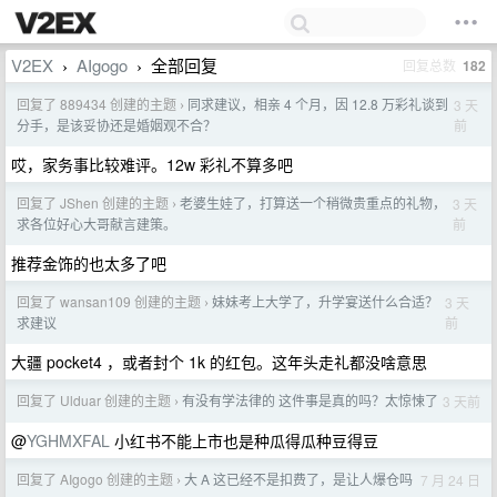
V2EX
AIgogo
全部回复
回复总数
182
›
›
回复了 889434 创建的主题
同求建议，相亲 4 个月，因 12.8 万彩礼谈到
3 天
›
前
分手，是该妥协还是婚姻观不合？
哎，家务事比较难评。12w 彩礼不算多吧
回复了 JShen 创建的主题
老婆生娃了，打算送一个稍微贵重点的礼物，
3 天
›
前
求各位好心大哥献言建策。
推荐金饰的也太多了吧
回复了 wansan109 创建的主题
妹妹考上大学了，升学宴送什么合适？
3 天
›
前
求建议
大疆 pocket4 ，或者封个 1k 的红包。这年头走礼都没啥意思
回复了 Ulduar 创建的主题
有没有学法律的 这件事是真的吗？太惊悚了
3 天前
›
@
YGHMXFAL
小红书不能上市也是种瓜得瓜种豆得豆
回复了 AIgogo 创建的主题
大 A 这已经不是扣费了，是让人爆仓吗
7 月 24 日
›