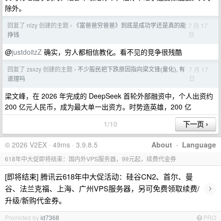
除外。
回复了 nlzy 创建的主题
《富爸爸穷爸爸》到底是成功学还是真的能
7 月 17
›
日
挣钱
@
justdoitzZ
确实，穷人都相信教化。看不见的竞争很残酷
回复了 zsxzy 创建的主题
不少股民把下跌原因指向梁文锋(量化), 有
7 月 17
›
日
道理吗
梁文峰，在 2026 年完成的 DeepSeek 首轮外部融资中，个人出资约
200 亿元人民币，成为最大单一出资方。时势造英雄，200 亿
1/10
© 2026 V2EX · 49ms · 3.9.8.5
About
·
Language
618年中大促即将结束：国内外VPS服务器，99元起，续费代金券
[即将结束] 腾讯云618年中大促活动：硅谷CN2、首尔、曼
›
谷、法兰克福、上海、广州VPS服务器，另可免费领取续费/
升级/新购代金券。
Promoted by
id7368
PRO