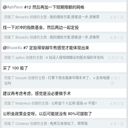
@
AshPenn
#12 然后再加一下短期限额的网格
回复了 BruceXu 创建的主题
我的理财方案,想更进一步,求推荐
6 月 1 日
›
找一下对冲的指数基金，然后两边一起定投
回复了 BruceXu 创建的主题
我的理财方案,想更进一步,求推荐
6 月 1 日
›
@
BruceXu
#7 定投得穿越牛熊感觉才能体现出来
回复了 xption 创建的主题
V 站没人提恒顺醋业的股东福利羊毛吗
5 月 27 日
›
买了 100 股了
回复了 booyah 创建的主题
打算下周去做鼻中隔手术了， v 友有啥建
4 月 7
›
日
议吗
建议再考虑考虑，感觉是没必要做手术
回复了 tristankuo 创建的主题
公积金个人比例 提高 or 不提?
4 月 3 日
›
公积金政策会变呀，以后可能就没有 80%可提取了
回复了 Colderer 创建的主题
龟男又来发帖了，帮帮我
4 月 1 日
›