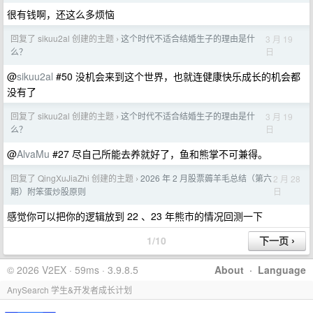
很有钱啊，还这么多烦恼
回复了 sikuu2al 创建的主题
这个时代不适合结婚生子的理由是什
3 月 19
›
日
么？
@
sikuu2al
#50 没机会来到这个世界，也就连健康快乐成长的机会都
没有了
回复了 sikuu2al 创建的主题
这个时代不适合结婚生子的理由是什
3 月 19
›
日
么？
@
AlvaMu
#27 尽自己所能去养就好了，鱼和熊掌不可兼得。
回复了 QingXuJiaZhi 创建的主题
2026 年 2 月股票薅羊毛总结（第六
2 月 28
›
日
期）附笨蛋炒股原则
感觉你可以把你的逻辑放到 22 、23 年熊市的情况回测一下
1/10
© 2026 V2EX · 59ms · 3.9.8.5
About
·
Language
AnySearch 学生&开发者成长计划