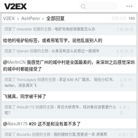
V2EX
AshPenn
全部回复
回复总数
183
›
›
回复了 chevalier 创建的主题
电驴充电经常被拔怎么办
7 月 28 日
›
给他的电驴贴标签，或者用笔写字，说他乱拔别人的
回复了 lijianan 创建的主题
从来没有这么反感过一座城市
6 月 25 日
›
@
MerlinCN
我感觉广州的城中村是全国最差的，来深圳之后感觉深圳
的城中村都能接受了
回复了 TronLegacy 创建的主题
求证 630 大厂裁员， 现在小红书、
6 月 15
›
日
twitter，消息满天飞
飞猪真，同学被干掉了
回复了 AlexJ8175 创建的主题
各位大龄青年，找对象应该看重什么
6 月 1
›
日
呢？
@
AlexJ8175
#20 这不是和没有差不多了
回复了 BruceXu 创建的主题
我的理财方案,想更进一步,求推荐
6 月 1 日
›