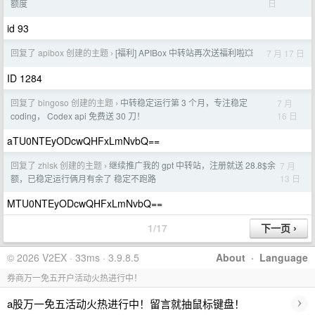
日
额度
id 93
回复了 apibox 创建的主题
[福利] APIBox 中转站再次送福利啦💥
7 月 17 日
›
ID 1284
回复了 bingoso 创建的主题
中转稳定运行第 3 个月，专注稳定
7 月
›
16 日
coding， Codex api 免费送 30 刀！
aTU0NTEyODcwQHFxLmNvbQ==
回复了 zhlsk 创建的主题
继续推广我的 gpt 中转站，注册就送 28.8$余
7 月
›
13 日
额，已稳定运行俩月有余了 稳定不跑路
MTU0NTEyODcwQHFxLmNvbQ==
1/17
© 2026 V2EX · 33ms · 3.9.8.5
About
·
Language
券商万一免五开户活动火热进行中！
›
a股万一免五活动火热进行中！留言就抽鼠标键盘！