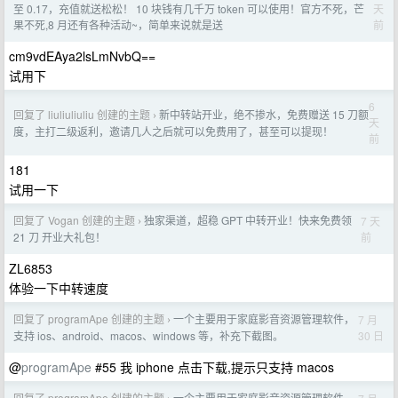
天
至 0.17，充值就送松松！ 10 块钱有几千万 token 可以使用！官方不死，芒
前
果不死,8 月还有各种活动~，简单来说就是送
cm9vdEAya2lsLmNvbQ==
试用下
6
回复了 liuliuliuliu 创建的主题
新中转站开业，绝不掺水，免费赠送 15 刀额
›
天
度，主打二级返利，邀请几人之后就可以免费用了，甚至可以提现！
前
181
试用一下
回复了 Vogan 创建的主题
独家渠道，超稳 GPT 中转开业！快来免费领
7 天
›
前
21 刀 开业大礼包！
ZL6853
体验一下中转速度
回复了 programApe 创建的主题
一个主要用于家庭影音资源管理软件，
7 月
›
30 日
支持 ios、android、macos、windows 等，补充下截图。
@
programApe
#55 我 iphone 点击下载,提示只支持 macos
回复了 programApe 创建的主题
一个主要用于家庭影音资源管理软件，