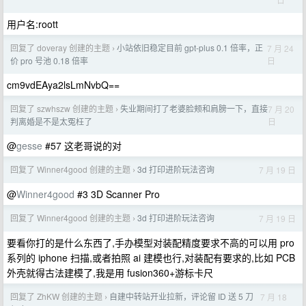
用户名:roott
回复了 doveray 创建的主题
小站依旧稳定目前 gpt-plus 0.1 倍率，正
7 月 24
›
日
价 pro 号池 0.18 倍率
cm9vdEAya2lsLmNvbQ==
回复了 szwhszw 创建的主题
失业期间打了老婆脸颊和肩膀一下，直接
7 月 20
›
日
判离婚是不是太冤枉了
@
gesse
#57 这老哥说的对
回复了 Winner4good 创建的主题
3d 打印进阶玩法咨询
7 月 19 日
›
@
Winner4good
#3 3D Scanner Pro
回复了 Winner4good 创建的主题
3d 打印进阶玩法咨询
7 月 19 日
›
要看你打的是什么东西了,手办模型对装配精度要求不高的可以用 pro
系列的 iphone 扫描,或者拍照 ai 建模也行,对装配有要求的,比如 PCB
外壳就得古法建模了,我是用 fusion360+游标卡尺
回复了 ZhKW 创建的主题
自建中转站开业拉新，评论留 ID 送 5 刀
7 月 18
›