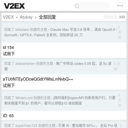
V2EX
Atukey
全部回复
回复总数
333
›
›
5
回复了 leikaiwei 创建的主题
Claude Max 号池 0.8 倍率 ，满血 Opus5.0 /
›
天
Sonnet5 / GPT5.6 / Fable5 全系列，回帖即送 20 刀
前
id 154
试用下
回复了 aiwoshishen 创建的主题
推广中转站 codex 0.09 起，送 5u 速
5 天
›
前
蹬
aTU0NTEyODcwQGdtYWlsLmNvbQ==
试用下
5
回复了 WinterLord 创建的主题
[限时福利]HyperAPI 的新老用户们，只要
›
天
剩余额度不到 $1 的用户，都可以领取$10 体验额度
前
ID: 65
回复了 superhreo123 创建的主题
芒果 AI - 整站缓存 90%+， 全站 Pro 低
5
›