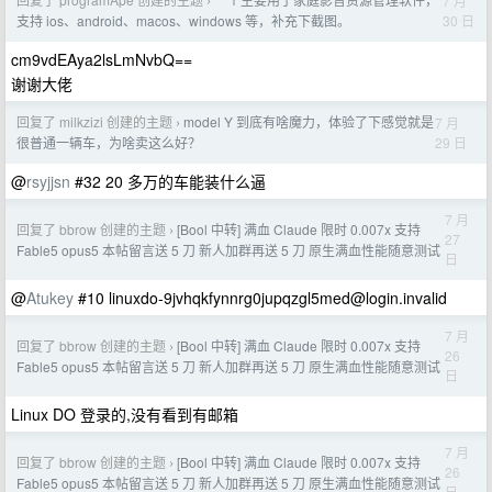
7 月
›
30 日
支持 ios、android、macos、windows 等，补充下截图。
cm9vdEAya2lsLmNvbQ==
谢谢大佬
回复了 milkzizi 创建的主题
model Y 到底有啥魔力，体验了下感觉就是
7 月
›
29 日
很普通一辆车，为啥卖这么好？
@
rsyjjsn
#32 20 多万的车能装什么逼
7 月
回复了 bbrow 创建的主题
[Bool 中转] 满血 Claude 限时 0.007x 支持
›
27
Fable5 opus5 本帖留言送 5 刀 新人加群再送 5 刀 原生满血性能随意测试
日
@
Atukey
#10
linuxdo-9jvhqkfynnrg0jupqzgl5med@login.invalid
7 月
回复了 bbrow 创建的主题
[Bool 中转] 满血 Claude 限时 0.007x 支持
›
26
Fable5 opus5 本帖留言送 5 刀 新人加群再送 5 刀 原生满血性能随意测试
日
Linux DO 登录的,没有看到有邮箱
7 月
回复了 bbrow 创建的主题
[Bool 中转] 满血 Claude 限时 0.007x 支持
›
26
Fable5 opus5 本帖留言送 5 刀 新人加群再送 5 刀 原生满血性能随意测试
日