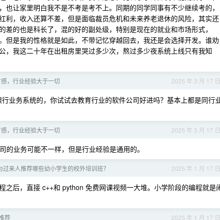
，也让家里明白我不是不考是考不上。同期的同学同事有不少继续考的，
红利，收入还算不差，但是面临裁员危机和未来养老退休的风险，其实还
的差的也是科长了，混的好的副处级，特别是现在的就业和市场形式，
。但是我的性格就是如此，不带记忆穿越回去，我还是会选择开发。谁劝
公，我这二十年在出租房里哭过多少次，熬过多少夜系统上线只有我知
作有感，行业经验大于一切
2025 年 3 月 17 
银行业务系统的，你试试去教育行业的软件公司好进吗？基本上都是同行
作有感，行业经验大于一切
2025 年 3 月 17 
司的业务可能不一样，但是行业经验是通用的。
为过来人推荐哪些幼小学生的校外培训班？
2025 年 1 月 17 
后，直接 c++和 python 免费网课视频一大堆。小学阶段的编程就是
推荐
2025 年 1 月 17 