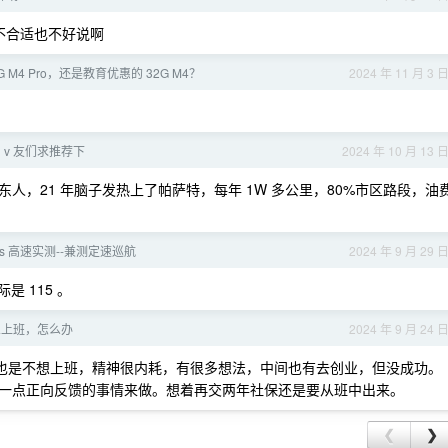
，合不合适也不好说啊
G M4 Pro，还是教育优惠的 32G M4？
2024 年 11 月 3 
 v 友们求推荐下
2024 年 10 月 13 
人，21 年脑子发热上了帕萨特，每年 1W 多公里，80%市区路段，油
lus 高速实测--兼测定速巡航
2024 年 9 月 29 
是 115 。
想上班，怎么办
2024 年 9 月 24 
的也是不想上班，精神很内耗，有很多想法，中间也有去创业，但没成功。
一点正向反馈的事情来做。想着再交两年社保还是要从班中出来。
❮
❯