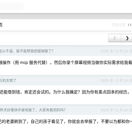
页
回复总数
11
❮
❯
这么牛逼，能不能帮我把报销做了？
2025 年 12 月 24 
器操作（用 mcp 服务代替），然后你录个屏幕视频当做你实际需求给我
亏的太惨了
2025 年 12 月 24 
还能借到钱，肯定还会试的。为什么我确定？因为你有差点回本的经历，
昨天好像快手被攻破了，大家有看到的吗？
2025 年 12 月 24 
己的老婆刷到了，自己的孩子看见了，你就会去举报了，不要以为都和你