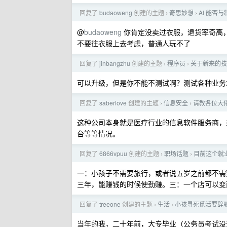
回复了
budaoweng
创建的主题
奇思妙想
AI 能否
›
›
@
budaoweng
你肯定没卖过衣服，退货率奇高
不要往衣服上去考虑，普通人玩不了
回复了
jinbangzhu
创建的主题
程序员
关于新来的技术 
›
›
可以升级，但是你不能不测试啊？测试各种业务
回复了
saberlove
创建的主题
信息安全
请教各位大
›
›
这种公司本身就是医疗行业的信息软件服务商，
台等等情况。
回复了
6866vpuu
创建的主题
职场话题
目前这个就
›
›
一：小孩子不需要旅行，或者说五岁之前都不需
三年，能赚钱的时候使劲赚。三：一个店可以变
回复了
treeone
创建的主题
生活
小孩寻死觅活要辞
›
›
当年的我，二十年前，大专毕业（公务员考试没