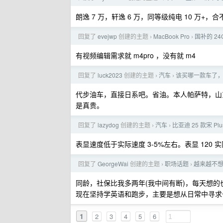
朗逸 7 万，轩逸 6 万，同等级纯电 10 万+
回复了
evejwp
创建的主题
MacBook Pro
国补的 24
›
›
有视频编辑需求就 m4pro ，没有就 m4
回复了
luck2023
创建的主题
汽车
该买哪一款车了，
›
›
代步油车，直接日系吧。省油。本人帕萨特，山东
是真贵。
回复了
lazydog
创建的主题
汽车
比亚迪 25 款宋 P
›
›
表显速度低于实际速度 3-5%左右。表显 120 实际
回复了
GeorgeWai
创建的主题
职场话题
越来越不
›
›
同龄，社保比我多两年(我中间有断)，每天想
现在坚持学英语和跑步，主要是想从日常中寻求
1
2
3
4
5
6