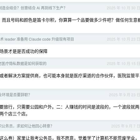
与制造业结合？创意结合 Ai 再到线下生产？
2025 年 10 月 30 
，而且号码和颜色是笛卡尔积，你算算一个品要做多少件吧？做任何生意
leader 准备用 Claude code 升级现有项目
2025 年 10 月 23 
场景才是是否成功的保障
佬医疗隐私数据是如何获取的
2025 年 10 月 15 
或者解决方案提供商，也可能本身就是医疗渠道的合作伙伴，医院监管平
业环境是否要辞职？
2025 年 9 月 23 
要旅行，只需要公园和户外。二：人赚钱的时间是波段的，一个波段就两
两个店三个店。
职公务员，求如何让他回心转意？
2025 年 9 月 7 
这么卷）家里让我考公务员，我不愿意，觉着学了计算机不能荒废学业，