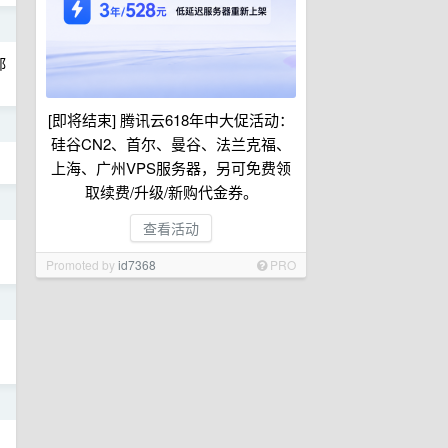
日
都
[即将结束] 腾讯云618年中大促活动：
日
硅谷CN2、首尔、曼谷、法兰克福、
上海、广州VPS服务器，另可免费领
取续费/升级/新购代金券。
日
查看活动
Promoted by
id7368
PRO
日
日