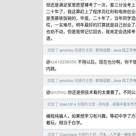
但还是满足家里愿望裸考了一次，差三分没考上
二十年了，我这算赶上了程序员红利和电商创业
是羡慕铁饭碗的，毕竟，二十年了，当年同学混
哎，一言难尽，明年最好的打算就是自己创业了
也劝不动，但是我带记忆回去，我肯定会选择考
道。
回复了
qmzhixu
创建的主题
职场话题
Java 找工
›
›
@
xz410236056
不用以后，现在也分啊，你干
内跳。
回复了
qmzhixu
创建的主题
职场话题
Java 找工
›
›
@
qmzhixu
你还是把技术看的太重要了。不同公
回复了
hoko1814
创建的主题
问与答
初高中家长作
›
›
编程纯骗人，如果想学习有兴趣，等初中学了方程之
着玩，相当于白学。
回复了
CyanHaze
创建的主题
汽车
人生第一辆车求
›
›