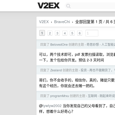
V2EX
BraveChi
全部回复第 1 页 / 共 6 
›
›
1
2
3
4
5
6
回复了
BelovedOne
创建的主题
奇思妙想
人工智能
›
›
可以，两个技术即可，pdf 发票扫描读取，浏览
一下，发个包给你开发。预估 2-3 天时间
回复了
Zealand
创建的主题
投资
再也不做期货了，
›
›
哥们，你不会收手的，相信你，真的，赌徒只要
有这个经历，你就会还去赌一把的。
回复了
programMrxu
创建的主题
互联网
刚起来听说
›
›
@
tywtyw2002
当你发现自己的父母看到了，自
样，想着什么好奇心？