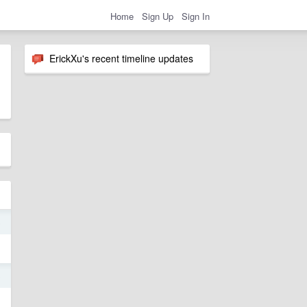
Home
Sign Up
Sign In
ErickXu's recent timeline updates
6
3