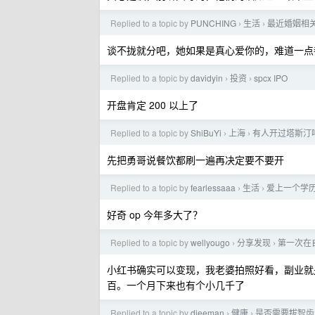
Replied to a topic by
PUNCHING
生活
最近婚姻相关
›
›
谈不拢就分吧，她如果是真心爱你的，难道一点
Replied to a topic by
davidyin
投资
spcx IPO
›
›
开盘肯定 200 以上了
Replied to a topic by
ShiBuYi
上海
有人开过塔斯汀
›
›
先把勇哥说餐饮都刷一遍再决定要不要开
Replied to a topic by
fearlessaaa
生活
爱上一个学
›
›
好奇 op 今年多大了？
Replied to a topic by
wellyougo
分享发现
第一次在
›
›
小红书确实可以变现，我老婆拍照好看，副业就
百。一个月下来也有个小几千了
Replied to a topic by
dieeman
健康
是否需要拔智齿
›
›