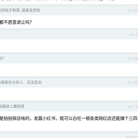
的帖子有感, 或者说求助
Jun 2
都不愿意退让吗？
Jun 
吗？
Apr 2
历差距巨大的人，无法走出
Apr 2
自媒体上赚到钱
Apr 1
是拍拍探店啥的，发篇小红书，既可以白吃一顿各类网红店还能赚个三四
Mar 3