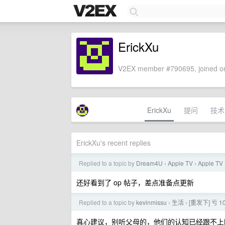
ErickXu
V2EX member #790695, joined on
ErickXu
提问
技术
ErickXu's recent replies
Replied to a topic by
Dream4U
Apple TV
Apple T
›
›
还好看到了 op 帖子，差点准备点更新
Replied to a topic by
kevinmissu
生活
[重发下] 亏
›
›
真心建议，别听父母的，他们的认知已经跟不上