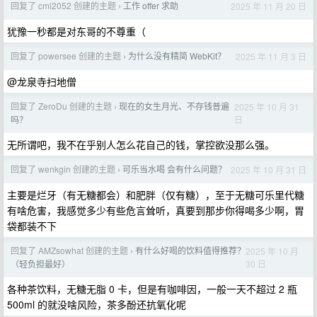
回复了 cml2052 创建的主题
工作 offer 求助
2025 年 11 月 20 日
›
犹豫一秒都是对东哥的不尊重（
回复了 powersee 创建的主题
为什么没有精简 WebKit？
2025 年 11 月 3 日
›
@龙泉寺扫地僧
回复了 ZeroDu 创建的主题
现在的女生月光、不存钱普遍
2025 年 10 月 31
›
日
吗？
无所谓吧，我不在乎别人怎么花自己的钱，掌控欲没那么强。
回复了 wenkgin 创建的主题
可乐当水喝 会有什么问题？
2025 年 10 月 31 日
›
主要是烂牙（有无糖都会）和肥胖（仅有糖），至于无糖可乐里代糖
有啥危害，我感觉多少有些危言耸听，真要到那步你得喝多少啊，胃
袋都装不下
回复了 AMZsowhat 创建的主题
有什么好喝的饮料值得推荐？
2025 年 10 月
›
30 日
（轻负担最好）
各种茶饮料，无糖无脂 0 卡，但是有咖啡因，一般一天不超过 2 瓶
500ml 的就没啥风险，茶多酚还抗氧化呢