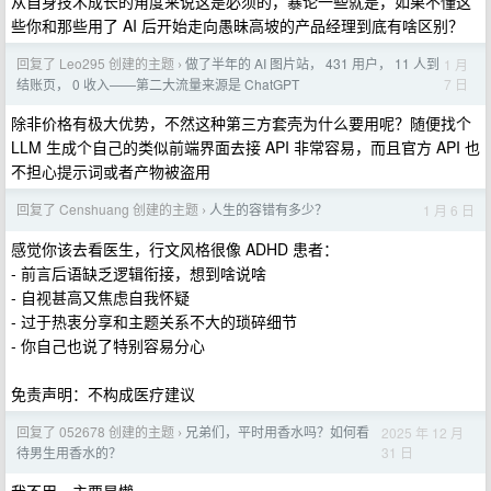
从自身技术成长的角度来说这是必须的，暴论一些就是，如果不懂这
些你和那些用了 AI 后开始走向愚昧高坡的产品经理到底有啥区别？
回复了 Leo295 创建的主题
做了半年的 AI 图片站， 431 用户， 11 人到
1 月
›
7 日
结账页， 0 收入——第二大流量来源是 ChatGPT
除非价格有极大优势，不然这种第三方套壳为什么要用呢？随便找个
LLM 生成个自己的类似前端界面去接 API 非常容易，而且官方 API 也
不担心提示词或者产物被盗用
回复了 Censhuang 创建的主题
人生的容错有多少？
1 月 6 日
›
感觉你该去看医生，行文风格很像 ADHD 患者：
- 前言后语缺乏逻辑衔接，想到啥说啥
- 自视甚高又焦虑自我怀疑
- 过于热衷分享和主题关系不大的琐碎细节
- 你自己也说了特别容易分心
免责声明：不构成医疗建议
回复了 052678 创建的主题
兄弟们，平时用香水吗？如何看
2025 年 12 月
›
31 日
待男生用香水的？