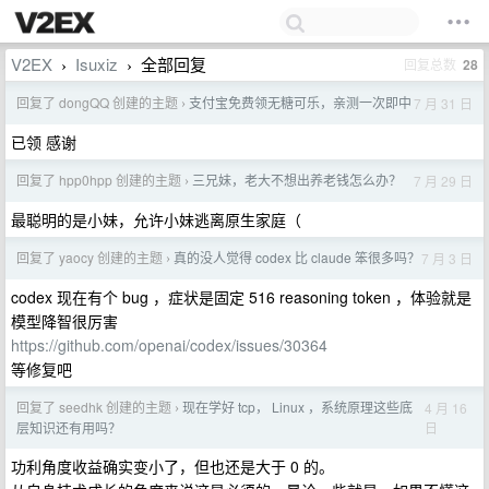
V2EX
Isuxiz
全部回复
回复总数
28
›
›
回复了 dongQQ 创建的主题
支付宝免费领无糖可乐，亲测一次即中
7 月 31 日
›
已领 感谢
回复了 hpp0hpp 创建的主题
三兄妹，老大不想出养老钱怎么办？
7 月 29 日
›
最聪明的是小妹，允许小妹逃离原生家庭（
回复了 yaocy 创建的主题
真的没人觉得 codex 比 claude 笨很多吗？
7 月 3 日
›
codex 现在有个 bug ，症状是固定 516 reasoning token ，体验就是
模型降智很厉害
https://github.com/openai/codex/issues/30364
等修复吧
回复了 seedhk 创建的主题
现在学好 tcp， Linux ，系统原理这些底
4 月 16
›
日
层知识还有用吗？
功利角度收益确实变小了，但也还是大于 0 的。