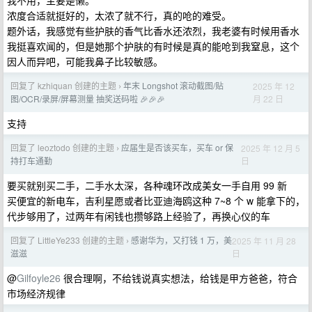
我不用，主要是懒。
浓度合适就挺好的，太浓了就不行，真的呛的难受。
题外话，我感觉有些护肤的香气比香水还浓烈，我老婆有时候用香水
我挺喜欢闻的，但是她那个护肤的有时候是真的能呛到我窒息，这个
因人而异吧，可能我鼻子比较敏感。
回复了 kzhiquan 创建的主题
年末 Longshot 滚动截图/贴
2025 年 12
›
月 22 日
图/OCR/录屏/屏幕测量 抽奖送码啦 🎉🎉🎉
支持
回复了 leoztodo 创建的主题
应届生是否该买车，买车 or 保
2025 年 12 月 5
›
日
持打车通勤
要买就别买二手，二手水太深，各种魂环改成美女一手自用 99 新
买便宜的新电车，吉利星愿或者比亚迪海鸥这种 7~8 个 w 能拿下的，
代步够用了，过两年有闲钱也攒够路上经验了，再换心仪的车
回复了 LittleYe233 创建的主题
感谢华为，又打钱 1 万，美
2025 年 11 月 28
›
日
滋滋
@
Gilfoyle26
很合理啊，不给钱说真实想法，给钱是甲方爸爸，符合
市场经济规律