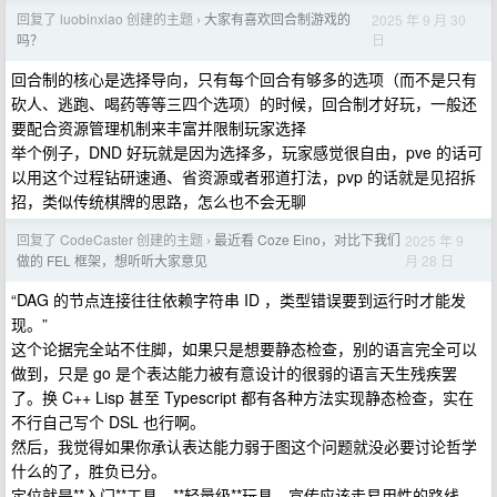
回复了 luobinxiao 创建的主题
大家有喜欢回合制游戏的
2025 年 9 月 30
›
日
吗？
回合制的核心是选择导向，只有每个回合有够多的选项（而不是只有
砍人、逃跑、喝药等等三四个选项）的时候，回合制才好玩，一般还
要配合资源管理机制来丰富并限制玩家选择
举个例子，DND 好玩就是因为选择多，玩家感觉很自由，pve 的话可
以用这个过程钻研速通、省资源或者邪道打法，pvp 的话就是见招拆
招，类似传统棋牌的思路，怎么也不会无聊
回复了 CodeCaster 创建的主题
最近看 Coze Eino，对比下我们
2025 年 9
›
月 28 日
做的 FEL 框架，想听听大家意见
“DAG 的节点连接往往依赖字符串 ID ，类型错误要到运行时才能发
现。”
这个论据完全站不住脚，如果只是想要静态检查，别的语言完全可以
做到，只是 go 是个表达能力被有意设计的很弱的语言天生残疾罢
了。换 C++ Lisp 甚至 Typescript 都有各种方法实现静态检查，实在
不行自己写个 DSL 也行啊。
然后，我觉得如果你承认表达能力弱于图这个问题就没必要讨论哲学
什么的了，胜负已分。
定位就是**入门**工具，**轻量级**玩具，宣传应该走易用性的路线，