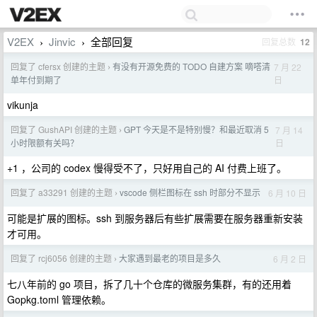
V2EX
Jinvic
全部回复
回复总数
12
›
›
回复了 cfersx 创建的主题
有没有开源免费的 TODO 自建方案 嘀嗒清
7 月 22
›
日
单年付到期了
vikunja
回复了 GushAPI 创建的主题
GPT 今天是不是特别慢？和最近取消 5
7 月 14
›
日
小时限额有关吗？
+1 ，公司的 codex 慢得受不了，只好用自己的 AI 付费上班了。
回复了 a33291 创建的主题
vscode 侧栏图标在 ssh 时部分不显示
6 月 10 日
›
可能是扩展的图标。ssh 到服务器后有些扩展需要在服务器重新安装
才可用。
回复了 rcj6056 创建的主题
大家遇到最老的项目是多久
6 月 2 日
›
七八年前的 go 项目，拆了几十个仓库的微服务集群，有的还用着
Gopkg.toml 管理依赖。