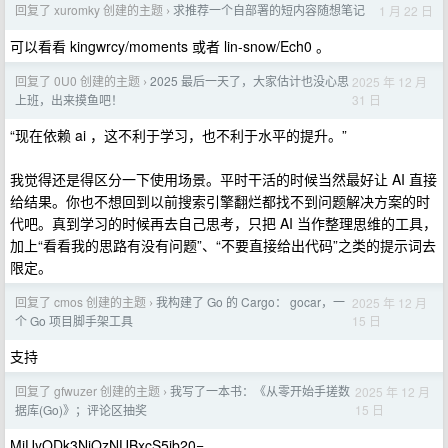
回复了 xuromky 创建的主题
求推荐一个自部署的短内容随想笔记
1 月 22 日
›
可以看看 kingwrcy/moments 或者 lin-snow/Ech0 。
回复了 0U0 创建的主题
2025 最后一天了，大家估计也没心思
2025 年 12 月
›
31 日
上班，出来摸鱼吧！
“现在依赖 ai ，这不利于学习，也不利于水平的提升。”
我觉得还是得区分一下使用场景。平时干活的时候当然最好让 AI 直接
给结果。你也不想回到以前搜索引擎翻烂都找不到问题解决方案的时
代吧。真到学习的时候再去自己思考，只把 AI 当作整理思维的工具，
加上“看看我的思路有没有问题”、“不要直接给出代码”之类的提示词去
限定。
回复了 cmos 创建的主题
我构建了 Go 的 Cargo： gocar，一
2025 年 12 月
›
15 日
个 Go 项目脚手架工具
支持
回复了 gfwuzer 创建的主题
我写了一本书：《从零开始手搓数
2025 年 12 月
›
15 日
据库(Go)》；评论区抽奖
MjUyODk3NjQzNUBxcS5jb20=