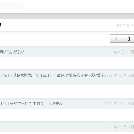
页
回复总数
4
❮
❯
I 网站的小导航站
2023 年 6 月 21 
程办公] 区块链老牌大厂 NFT&DeFi 产品经理/前端/安卓/区块链/后端
2022 年 12 月 6 
利 氛围好的广州外企 IT 岗位 一大波来袭
2022 年 12 月 6 
2022 年 12 月 5 