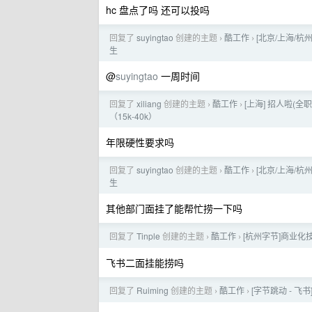
hc 盘点了吗 还可以投吗
回复了
suyingtao
创建的主题
酷工作
[北京/上海/杭
›
›
生
@
suyingtao
一周时间
回复了
xiliang
创建的主题
酷工作
[上海] 招人啦(全职/
›
›
（15k-40k）
年限硬性要求吗
回复了
suyingtao
创建的主题
酷工作
[北京/上海/杭
›
›
生
其他部门面挂了能帮忙捞一下吗
回复了
Tinple
创建的主题
酷工作
[杭州字节]商业化技
›
›
飞书二面挂能捞吗
回复了
Ruiming
创建的主题
酷工作
[字节跳动 - 
›
›