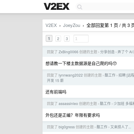
V2EX
JoeyZou
全部回复第 1 页 / 共 3 
›
›
1
2
3
回复了
ZxBing0066
创建的主题
分享创造
弄了个 A
›
›
想请教一下楼主数据源是自己爬的吗🥺
回复了
lynnwang2022
创建的主题
酷工作
招聘 [远
›
›
开发 15 薪
还有前端吗
回复了
assassinleo
创建的主题
酷工作
少加班 多福
›
›
外包还是正编？年限有要求吗
回复了
big0gress
创建的主题
酷工作
又来捞人了...
›
›