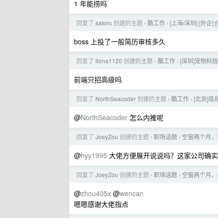
1 年能捞吗
回复了
satoru
创建的主题
酷工作
[上海/深圳] [外企] [W
›
›
boss 上投了一般简历审核多久
回复了
fiona1120
创建的主题
酷工作
[深圳]宠物科技创
›
›
前端只招高级吗
回复了
NorthSeacoder
创建的主题
酷工作
[北京]瓴
›
›
@
NorthSeacoder
怎么内推呢
回复了
JoeyZou
创建的主题
职场话题
空窗两个月，找
›
›
@
hyy1995
大佬方便展开说说吗？这家公司确实
回复了
JoeyZou
创建的主题
职场话题
空窗两个月，找
›
›
@
zhou405x
@
wencan
嗯嗯感谢大佬指点