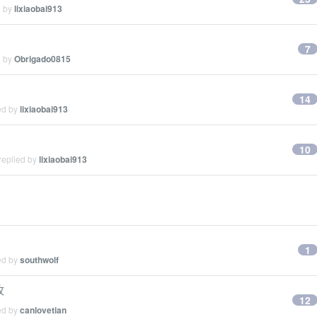
d by
lixiaobai913
7
d by
Obrigado0815
14
ed by
lixiaobai913
10
replied by
lixiaobai913
1
ed by
southwolf
收
12
ed by
canlovetian