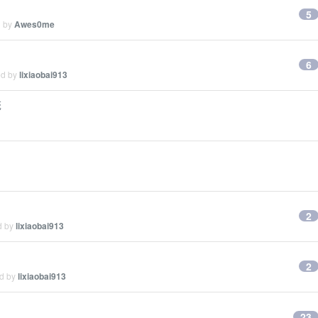
5
d by
Awes0me
6
ed by
lixiaobai913
统
2
d by
lixiaobai913
2
ed by
lixiaobai913
23