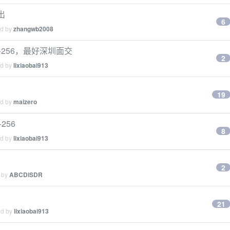
出
6
ed by
zhangwb2008
1 8g+256，最好深圳面交
2
ed by
lixiaobai913
19
ed by
maizero
+256
8
ed by
lixiaobai913
2
d by
ABCDiSDR
21
ed by
lixiaobai913