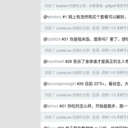
回复了
Kasbert
创建的主题
分享发现
giffgaf
›
›
@
windorz
#1 网上有流传购买个套餐可以解封
回复了
LeslieLee
创建的主题
生活
历时 115 天终
›
›
@
zy0829
#31 你是指米饭、面条吗？累了，
回复了
LeslieLee
创建的主题
生活
历时 115 天终
›
›
@
neuthself
#28 告诉了身体谁才是真正的主人
回复了
LeslieLee
创建的主题
生活
历时 115 天终
›
›
@
aurorajamesgirl
#26 目前 23*5+，看状态，大
回复了
LeslieLee
创建的主题
生活
历时 115 天终
›
›
@
aimuz
#21 你吃的怎么样，开始是跑步，跑
回复了
LeslieLee
创建的主题
生活
历时 115 天终
›
›