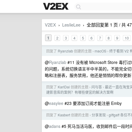
V2EX
LeslieLee
全部回复第 1 页 / 共 47
›
›
1
2
3
4
5
6
7
8
9
10
回复了
Ryanzlab
创建的主题
macOS
终于看到 V2 
›
›
@
Ryanzlab
#11 没有被 Microsoft S
的问题，系统切换语言半中半英的，不能完全切
略和注册表，服务禁用，他还是悄悄的帮你更
回复了
KarlDai
创建的主题
问与答
最近一直在淘宝买
›
›
建影音库的案例？有哪些便宜的解决方案啊
@
easylee
#23 要添加订阅才能注册 Emby
回复了
Kasbert
创建的主题
分享发现
giffgaf
›
›
@
adans
#5 死马当活马医，收到邮件后一段