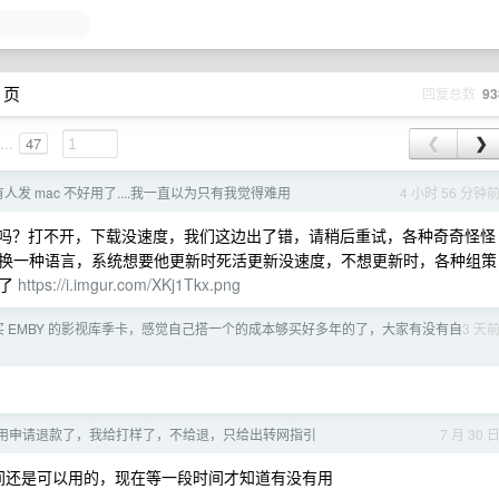
 页
回复总数
93
...
47
❮
❯
有人发 mac 不好用了....我一直以为只有我觉得难用
4 小时 56 分钟
tore 毒打过吗？打不开，下载没速度，我们这边出了错，请稍后重试，各种奇奇怪怪
换一种语言，系统想要他更新时死活更新没速度，不想更新时，各种组策
新了
https://i.imgur.com/XKj1Tkx.png
 EMBY 的影视库季卡，感觉自己搭一个的成本够买好多年的了，大家有没有自
3 天
f 各位不用申请退款了，我给打样了，不给退，只给出转网指引
7 月 30 
时间还是可以用的，现在等一段时间才知道有没有用