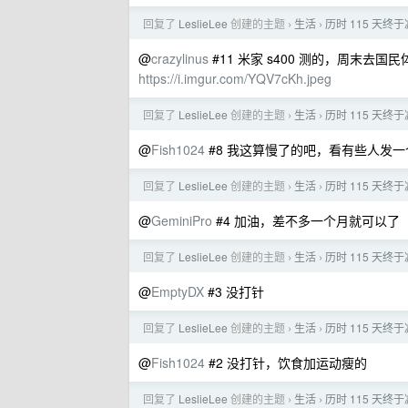
回复了
LeslieLee
创建的主题
生活
历时 115 天终
›
›
@
crazylinus
#11 米家 s400 测的，周末去
https://i.imgur.com/YQV7cKh.jpeg
回复了
LeslieLee
创建的主题
生活
历时 115 天终
›
›
@
Fish1024
#8 我这算慢了的吧，看有些人发
回复了
LeslieLee
创建的主题
生活
历时 115 天终
›
›
@
GeminiPro
#4 加油，差不多一个月就可以了
回复了
LeslieLee
创建的主题
生活
历时 115 天终
›
›
@
EmptyDX
#3 没打针
回复了
LeslieLee
创建的主题
生活
历时 115 天终
›
›
@
Fish1024
#2 没打针，饮食加运动瘦的
回复了
LeslieLee
创建的主题
生活
历时 115 天终
›
›