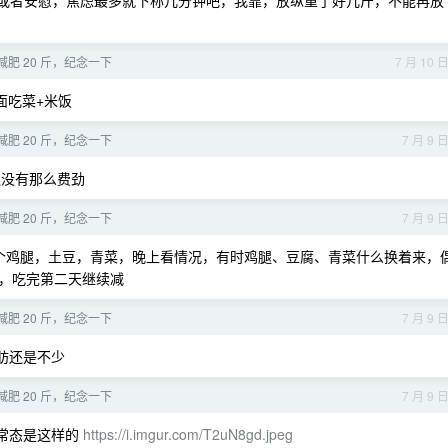
他鼓励或者安慰，焦虑最多就下称几分钟吧，我靠，放纵重了好几斤，不能再放
于减肥 20 斤，纪念一下
7 月 10 
面吃菜+米饭
于减肥 20 斤，纪念一下
7 月 9 
没有那么费劲
于减肥 20 斤，纪念一下
7 月 9 
个鸡腿，土豆，青菜，晚上看情况，有时鸡腿、豆腐、青菜什么换着来，
，吃完第二天继续减
于减肥 20 斤，纪念一下
7 月 9 
脂肪还是不少
于减肥 20 斤，纪念一下
7 月 9 
子常态是这样的
https://i.imgur.com/T2uN8gd.jpeg