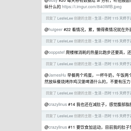
@
Busy
#20 每天称有数据给 ai 分析，听
纵什么的
https://i.imgur.com/8i40WfB.jpeg
回复了
LeslieLee
创建的主题
生活
历时 115 天终
›
›
@
huigeer
#22 看情况，累，懒得煮情况就在外
回复了
LeslieLee
创建的主题
生活
历时 115 天终
›
›
@
ooppstef
爬楼梯消耗的热量比跑步还要高，还
回复了
LeslieLee
创建的主题
生活
历时 115 天终
›
›
@
JamesHu
早餐两个鸡蛋，一杯牛奶，午饭两
然放纵餐烧烤炸鸡汉堡啤酒什么的，不要有压力
回复了
LeslieLee
创建的主题
生活
历时 115 天终
›
›
@
crazylinus
#14 我也还在减肚子，感觉腹部
回复了
LeslieLee
创建的主题
生活
历时 115 天终
›
›
@
crazylinus
#11 要饮食加运动，目前我的肚