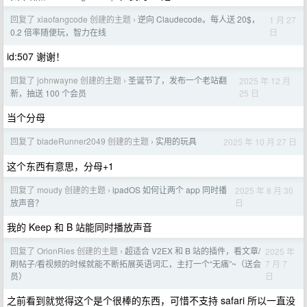
回复了 xiaofangcode 创建的主题
逆向 Claudecode。每人送 20$，
1 月 27
›
日
0.2 倍率随便玩，智力在线
id:507 谢谢！
回复了 johnwayne 创建的主题
圣诞节了，发布一个老站翻
2025 年 12 月
›
25 日
新，抽送 100 个会员
当个分母
回复了 bladeRunner2049 创建的主题
实用的玩具
2025 年 10 月 27 日
›
这个东西有意思，分母+1
回复了 moudy 创建的主题
ipadOS 如何让两个 app 同时播
2025 年 8 月 30
›
日
放声音？
我的 Keep 和 B 站能同时播放声音
回复了 OrionRies 创建的主题
超适合 V2EX 和 B 站的插件，看文章/
2025 年
›
7 月 7
刷帖子/看视频的时候就能不断拓展英语词汇，主打一个“无痛”~（送会
日
员）
之前看到就觉得这个是个很棒的东西，可惜不支持 safari 所以一直没