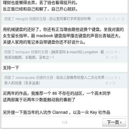
理财也是懒得去弄，丢了钱也看得挺开的。
反正我已经和自己和解了，自己开心就好。
回复了 Heng20 创建的主题
办公室同事打字声音好吵啊
2025 年 3 月 17 日
›
用机械键盘的还好了，你还有正当理由跟他说换个键盘。坐我对面的
女生留长指甲，敲 macbook 键盘指甲撞击键盘的声音比青轴还大，
关键人家用的笔记本自带键盘你还不好说什么。
回复了 kzhiquan 创建的主题
[抽奖送码 & macOS] Longshot - 最
2023 年 7
›
月 13 日
强滚动截图、长截图，没有之一！
支持一下
回复了 oceanquake 创建的主题
说出三部推荐给想入二次元世界
2023 年 5
›
月 4 日
新人的动漫（多多益善）
近两年的作品，我推荐一个 86 不存在的战区，一个高木同学
这两部属于近两年少数能触动我的番剧了
另外提一下我当年的入坑作 Clannad ，以及一众 Key 社作品
1/4