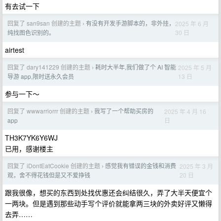
有去试一下
回复了 san9san 创建的主题
有没有开发手游脚本的，非外挂，
2025 年 6 月
›
30 日
纯找图色识别的。
airtest
回复了 dary141229 创建的主题
耗时大半年,我们做了个 AI 智能
2025 年 5 月
›
13 日
导游 app,限时送永久会员
参与一下～
回复了 wwwarriorrr 创建的主题
我写了一个帮助买房的
2025 年 4 月 16
›
日
app
TH3K7YK6Y6WJ
已用，感谢楼主
回复了 iDontEatCookie 创建的主题
感觉我有错误的金钱和消费
2025 年 3 月
›
20 日
观，舍不得花钱但是又不爱挣钱
跟我很像，想买的东西到处找优惠还会纠结很久，弄了大半天便宜个
一两块。但是遇到那些动手写个评价就能拿两三块的外卖好评又懒得
去弄……