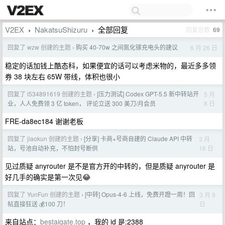
V2EX
NakatsuShizuru
全部回复
回复总数
69
›
›
回复了 wzw 创建的主题
购买 40-70w 之间氮化镓充电头的建议
6 月 26 日
›
稳定的话加钱上酷态科，如果便宜的话可以考虑米物的，最近多多领
券 38 块左右 65W 带线，体积也很小
回复了 l534891619 创建的主题
[压力测试] Codex GPT-5.5 新中转站开
5 月
›
8 日
业，人人免费领 3 亿 token， 评论立送 300 美刀/月会员
FRE-da8ec184 谢谢老板
回复了 jiaokun 创建的主题
[分享] 卡商+号商自建的 Claude API 中转
3 月
›
16 日
站，号池自动补充，不怕封号断供
见过质疑 anyrouter 是不是官方开的中转的，但是质疑 anyrouter 是
好几手的确实是第一次见😂
回复了 YunFun 创建的主题
[中转] Opus-4-6 上线，免费开蹬一周！回
3 月 9
›
日
帖直接狂送 💰100 刀！
来自站点：
bestaigate.top
，我的 id 是:2388