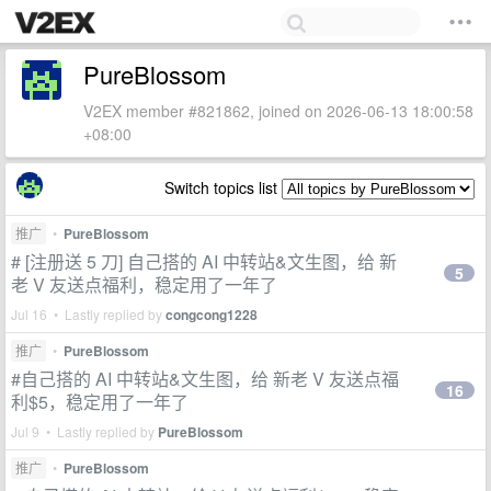
PureBlossom
V2EX member #821862, joined on 2026-06-13 18:00:58
+08:00
Switch topics list
推广
•
PureBlossom
# [注册送 5 刀] 自己搭的 AI 中转站&文生图，给 新
5
老 V 友送点福利，稳定用了一年了
Jul 16 • Lastly replied by
congcong1228
推广
•
PureBlossom
#自己搭的 AI 中转站&文生图，给 新老 V 友送点福
16
利$5，稳定用了一年了
Jul 9 • Lastly replied by
PureBlossom
推广
•
PureBlossom