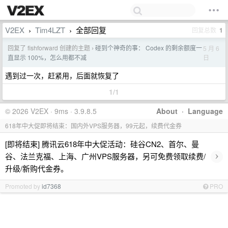
V2EX
Tim4LZT
全部回复
回复总数
1
›
›
回复了 fishforward 创建的主题
碰到个神奇的事： Codex 的剩余额度一
5 月 6
›
日
直显示 100%，怎么用都不减
遇到过一次，赶紧用，后面就恢复了
1/1
© 2026 V2EX · 9ms · 3.9.8.5
About
·
Language
618年中大促即将结束：国内外VPS服务器，99元起，续费代金券
[即将结束] 腾讯云618年中大促活动：硅谷CN2、首尔、曼
›
谷、法兰克福、上海、广州VPS服务器，另可免费领取续费/
升级/新购代金券。
Promoted by
id7368
PRO