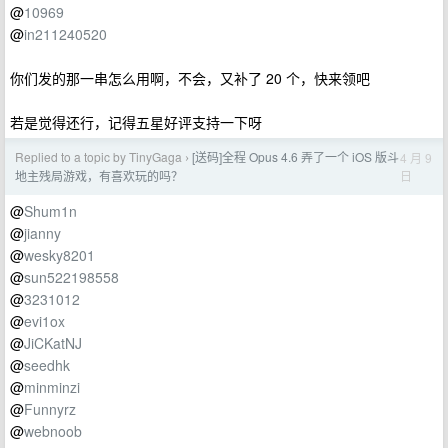
@
10969
@
in211240520
你们发的那一串怎么用啊，不会，又补了 20 个，快来领吧
若是觉得还行，记得五星好评支持一下呀
Replied to a topic by TinyGaga
[送码]全程 Opus 4.6 弄了一个 iOS 版斗
4 月 9
›
日
地主残局游戏，有喜欢玩的吗？
@
Shum1n
@
jianny
@
wesky8201
@
sun522198558
@
3231012
@
evi1ox
@
JiCKatNJ
@
seedhk
@
minminzi
@
Funnyrz
@
webnoob