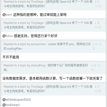
Replied to a topic by TinyGaga
[送码]全程 Opus 4.6 弄了一个 iOS 版
4 月
›
10 日
斗地主残局游戏，有喜欢玩的吗？
@
psm
这种指的是哪种，能过审就能上架呀
Replied to a topic by TinyGaga
[送码]全程 Opus 4.6 弄了一个 iOS 版
4 月
›
10 日
斗地主残局游戏，有喜欢玩的吗？
@
lotux
感谢支持，觉得还行求个好评
Replied to a topic by sanacmilan
cursor 如果不开 pro，想用自己买
4 月 10
›
日
的 codingPlan
不开不能用
Replied to a topic by doanything
国内哪个云厂商的服务器便宜好
4 月 10
›
日
用。
没有数据库需求，基本都用函数计算，写一个函数部署一下就完事了
Replied to a topic by TinyGaga
[送码]全程 Opus 4.6 弄了一个 iOS 版
4 月
›
10 日
斗地主残局游戏，有喜欢玩的吗？
@
whiteleopard520
@
lockheart