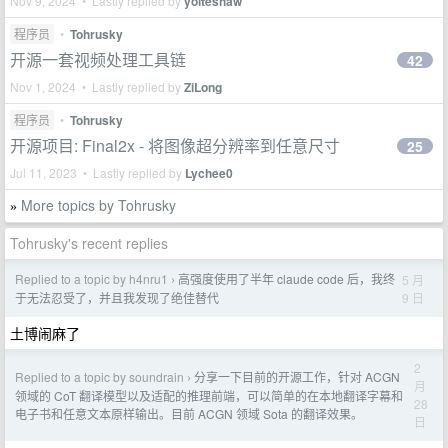
Nov 9, 2024 • Lastly replied by
yoiteshaw
程序员
•
Tohrusky
开源一套视频处理工具链
42
Nov 1, 2024 • Lastly replied by
ZiLong
程序员
•
Tohrusky
开源项目: Final2x - 将图像超分辨率到任意尺寸
25
Jul 11, 2023 • Lastly replied by
Lychee0
More topics by Tohrusky
»
Tohrusky's recent replies
Replied to a topic by h4nru1
高强度使用了半年 claude code 后，我终
5 月
›
9 日
于无法忍受了，并且我发现了绝佳替代
土博闹麻了
2
Replied to a topic by soundrain
分享一下目前的开源工作，针对 ACGN
›
月
领域的 CoT 翻译模型以及适配的推理前端，可以简单的在本地翻译字幕和
28
电子书和任意文本原样输出。目前 ACGN 领域 Sota 的翻译效果。
日