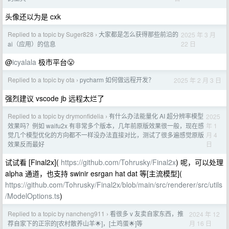
头像还以为是 cxk
Replied to a topic by Suger828
大家都是怎么获得那些前沿的
2025 年 3 月
›
22 日
ai（应用）的信息
@
icyalala
极市平台😤
Replied to a topic by ota
pycharm 如何做远程开发？
2025 年 2 月 3 日
›
强烈建议 vscode jb 远程太烂了
Replied to a topic by drymonfidelia
有什么办法能量化 AI 超分辨率模型
2025
›
年 1
效果吗？例如 waifu2x 有非常多个版本，几年前原版效果很一般，现在感
月 4
觉几个模型优化的方向都不一样没办法直接对比，测试了很多遍感觉原版
日
效果反而最好
试试看 [Final2x](
https://github.com/Tohrusky/Final2x
) 呢，可以处理
alpha 通道，也支持 swinir esrgan hat dat 等[主流模型](
https://github.com/Tohrusky/Final2x/blob/main/src/renderer/src/utils
/ModelOptions.ts
)
Replied to a topic by nancheng911
看很多 v 友卖自家东西，推
2024 年 12
›
月 16 日
荐自家下的正宗的[农村散养山羊🌟]，[土鸡蛋🌟]等