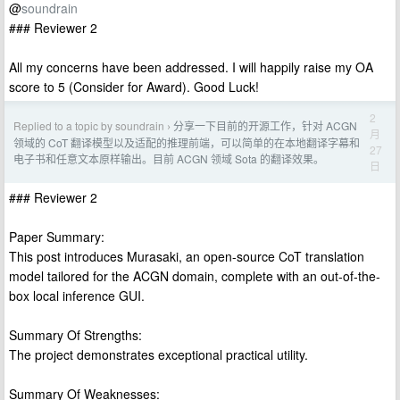
@
soundrain
### Reviewer 2
All my concerns have been addressed. I will happily raise my OA
score to 5 (Consider for Award). Good Luck!
2
Replied to a topic by soundrain
分享一下目前的开源工作，针对 ACGN
›
月
领域的 CoT 翻译模型以及适配的推理前端，可以简单的在本地翻译字幕和
27
电子书和任意文本原样输出。目前 ACGN 领域 Sota 的翻译效果。
日
### Reviewer 2
Paper Summary:
This post introduces Murasaki, an open-source CoT translation
model tailored for the ACGN domain, complete with an out-of-the-
box local inference GUI.
Summary Of Strengths:
The project demonstrates exceptional practical utility.
Summary Of Weaknesses: