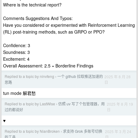
Where is the technical report?
Comments Suggestions And Typos:
Have you considered or experimented with Reinforcement Learning
(RL) post-training methods, such as GRPO or PPO?
Confidence: 3
Soundness: 3
Excitement: 4
Overall Assessment: 2.5 = Borderline Findings
Replied to a topic by ninvfeng
一个 github 拉取推送加速的
2025 年 8 月 28
›
日
思路
tun mode 解君愁
Replied to a topic by LastWise
仿照 uv 写了个包管理器，用
2025 年 8 月 19
›
日
过的都说好
♥
Replied to a topic by NianBroken
求支持 Grok 多账号切换
2025 年 3 月 24
›
日
的工具