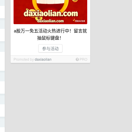
前
前
a股万一免五活动火热进行中！留言就
抽鼠标键盘！
前
参与活动
Promoted by
daxiaolian
PRO
前
前
前