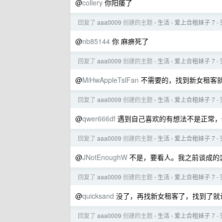
@
collery
你阳痿了
回复了
aaa0009
创建的主题
生活
爱上合租妹子 7 
›
›
@
nb85144
你 麻痹死了
回复了
aaa0009
创建的主题
生活
爱上合租妹子 7 
›
›
@
MiHwAppleTslFan
不需要的，找到新女租客
回复了
aaa0009
创建的主题
生活
爱上合租妹子 7 
›
›
@
qwer666df
遇到自己喜欢的有想法不是正常，
回复了
aaa0009
创建的主题
生活
爱上合租妹子 7 
›
›
@
JNotEnoughW
不是，要看人。我之前谈成的
回复了
aaa0009
创建的主题
生活
爱上合租妹子 7 
›
›
@
quicksand
没了，再找新女租客了，找到了就
回复了
aaa0009
创建的主题
生活
爱上合租妹子 7 
›
›