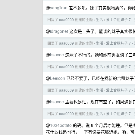
@
yangjirun
差不多吧。妹子其实很物质的，你
回复了
aaa0009
创建的主题
生活
爱上合租妹子 7 
›
›
@
idragonet
这次是上头了。能谈的妹子其实很
回复了
aaa0009
创建的主题
生活
爱上合租妹子 7 
›
›
@
hsuvee
这妹子不行的。她和她前男友谈了三
回复了
aaa0009
创建的主题
生活
爱上合租妹子 7 
›
›
@
Leeicon
已经不爱了，已经在找新的合租妹子
回复了
aaa0009
创建的主题
生活
爱上合租妹子 7 
›
›
@
hsuvee
主要也是忙，现在有空了，如果遇到
回复了
aaa0009
创建的主题
生活
爱上合租妹子 7 
›
›
@
1024potato
的确。说 8 个月后才能睡。但是
花什么钱追也行，一下有说要花钱追她，哟，可