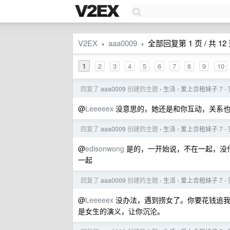
V2EX
aaa0009
全部回复第 1 页 / 共 12
›
›
1
2
3
4
5
6
7
8
9
10
回复了
aaa0009
创建的主题
生活
爱上合租妹子 7 
›
›
@
Leeeeex
没意思的，她还是和你互动，关系也
回复了
aaa0009
创建的主题
生活
爱上合租妹子 7 
›
›
@
edisonwong
是的，一开始说，不在一起，没
一起
回复了
aaa0009
创建的主题
生活
爱上合租妹子 7 
›
›
@
Leeeeex
没办法，遇到捞女了。你要花钱追我
是女生的演义，让你沉沦。