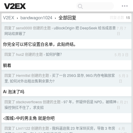
V2EX
bandwagon1024
全部回复
回复总数
15
›
›
回复了 senx0000 创建的主题
uBlockOrigin 把 DeepSeek 给当成恶意
7 月 7
›
日
网站给屏蔽了
你完全可以将它设置白名单，此贴终结。
回复了 huc2 创建的主题
如何护腰？
5 月 3 日
›
躺着
回复了 Hermitist 创建的主题
买了一台 256G 显存, 96G 内存电脑放家
5 月 3
›
日
里, 如何对外出租出售剩余算力?
Ai 泡沫了吗
回复了 stackoverflowos 创建的主题
97 年，怀疑伴侣是 NPD，被精神
4 月 21
›
日
操控快扛不住了，求支招
<围城>中的男主角 就是你吧
回复了 Lini1122 创建的主题
我妈逼迫我 23 年深圳买房，导致 3 年房
4 月
›