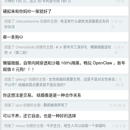
19 日
子降价 100 万，加上 30 年利息亏损 180 万
硬起来和你妈吵一架就好了
回复了 nishuoshenme 创建的主题
有没有什么避免流浪猫靠近车的
3 月 12
›
日
好办法
牵一条狗🐶
回复了 CherryGods 创建的主题
# 🎉 新年开工享好礼 · 懒猫微服送给
3 月 4
›
日
你 🎉（第二轮）
懒猫微服，自带内网穿透和沙箱 100%隔离，畅玩 OpenClaw ，新年
超值 0 元购！！！
回复了 qifeng7 创建的主题
女性结婚后需要生育，这是不是对女性来说
2 月
›
28 日
不公平？结婚前提点要求是不是应该的？
你这想法是交易。 结婚像是是一种合作关系
回复了 cjun 创建的主题
鹦鹉被我养死了
2 月 26 日
›
可以不养，还它自由，也是一种好的选择
回复了 muluc 创建的主题
今天生日，陌生人可以给我一个祝福吗
1 月 3 日
›