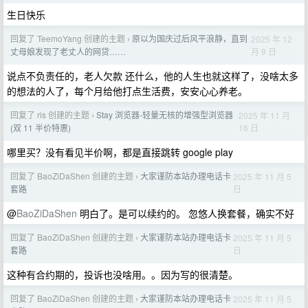
生日快乐
回复了 TeemoYang 创建的主题
原以为国庆过后风平浪静，直到
2025 年 12
›
月 9 日
丈母娘发现了老丈人的网贷……
说点不负责任的，老人欠款 还什么，他的人生也就这样了，没啥太多
的想法的人了，每个月给他打点生活费，安安心心养老。
回复了 ris 创建的主题
Stay 浏览器-轻量无核的增强型浏览器
2025 年 11 月
›
16 日
(双 11 半价特惠)
哪里买？没有看见半价啊，都是直接跳转 google play
回复了 BaoZiDaShen 创建的主题
大家谨防本站办理电话卡
2025 年 11 月 5
›
日
套路
@
BaoZiDaShen
明白了。是可以续约的。 忽悠人换套餐，确实不好
回复了 BaoZiDaShen 创建的主题
大家谨防本站办理电话卡
2025 年 11 月 5
›
日
套路
这种有合约期的，投诉也没啥用。。因为写的很清楚。
回复了 BaoZiDaShen 创建的主题
大家谨防本站办理电话卡
2025 年 11 月 5
›