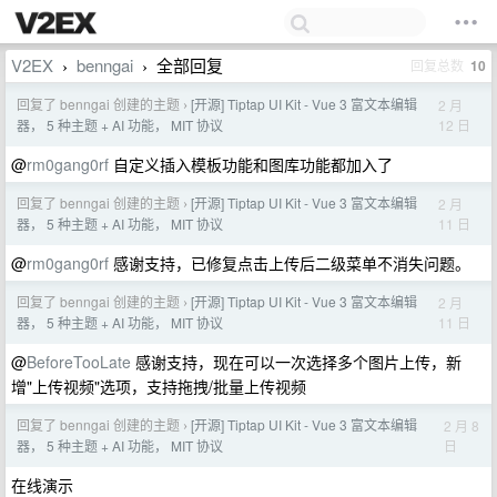
V2EX
benngai
全部回复
回复总数
10
›
›
回复了 benngai 创建的主题
[开源] Tiptap UI Kit - Vue 3 富文本编辑
2 月
›
12 日
器， 5 种主题 + AI 功能， MIT 协议
@
rm0gang0rf
自定义插入模板功能和图库功能都加入了
回复了 benngai 创建的主题
[开源] Tiptap UI Kit - Vue 3 富文本编辑
2 月
›
11 日
器， 5 种主题 + AI 功能， MIT 协议
@
rm0gang0rf
感谢支持，已修复点击上传后二级菜单不消失问题。
回复了 benngai 创建的主题
[开源] Tiptap UI Kit - Vue 3 富文本编辑
2 月
›
11 日
器， 5 种主题 + AI 功能， MIT 协议
@
BeforeTooLate
感谢支持，现在可以一次选择多个图片上传，新
增"上传视频"选项，支持拖拽/批量上传视频
回复了 benngai 创建的主题
[开源] Tiptap UI Kit - Vue 3 富文本编辑
2 月 8
›
日
器， 5 种主题 + AI 功能， MIT 协议
在线演示