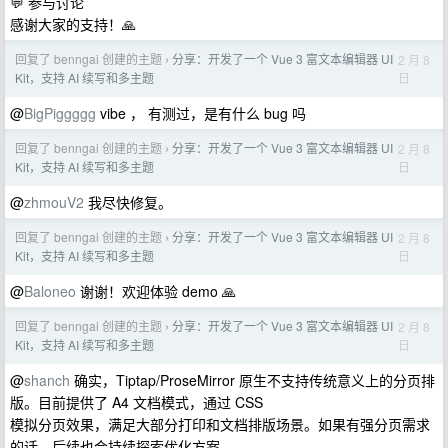
💬 参与讨论
感谢大家的支持！🙏
回复了 benngai 创建的主题
分享：开发了一个 Vue 3 富文本编辑器 UI
2 月 8
›
日
Kit，支持 AI 续写和多主题
@
BigPiggggg
vibe ， 有测过，是有什么 bug 吗
回复了 benngai 创建的主题
分享：开发了一个 Vue 3 富文本编辑器 UI
2 月 8
›
日
Kit，支持 AI 续写和多主题
@
zhmouV2
我尽快修复。
回复了 benngai 创建的主题
分享：开发了一个 Vue 3 富文本编辑器 UI
2 月 8
›
日
Kit，支持 AI 续写和多主题
@
Baloneo
谢谢！欢迎体验 demo 🙏
回复了 benngai 创建的主题
分享：开发了一个 Vue 3 富文本编辑器 UI
2 月 8
›
日
Kit，支持 AI 续写和多主题
@
shanch
确实，Tiptap/ProseMirror 原生不支持传统意义上的分页排
版。目前提供了 A4 文档模式，通过 CSS
模拟分页效果，满足大部分打印和文档排版场景。如果有强分页需求
的话，后续也会持续探索优化方案。