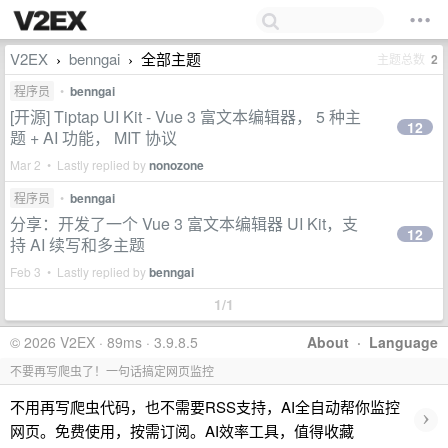
V2EX
benngai
全部主题
主题总数
2
›
›
程序员
•
benngai
[开源] Tiptap UI Kit - Vue 3 富文本编辑器， 5 种主
12
题 + AI 功能， MIT 协议
Mar 2 • Lastly replied by
nonozone
程序员
•
benngai
分享：开发了一个 Vue 3 富文本编辑器 UI Kit，支
12
持 AI 续写和多主题
Feb 3 • Lastly replied by
benngai
1/1
© 2026 V2EX · 89ms · 3.9.8.5
About
·
Language
不要再写爬虫了！一句话搞定网页监控
不用再写爬虫代码，也不需要RSS支持，AI全自动帮你监控
›
网页。免费使用，按需订阅。AI效率工具，值得收藏