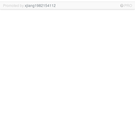
Promoted by
xjiang1982154112
PRO