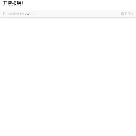
开票报销！
Promoted by
zwhui
PRO