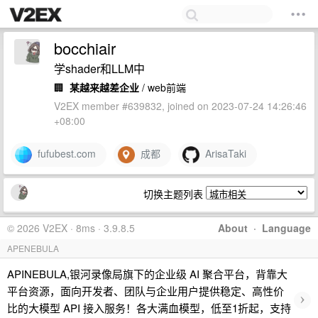
bocchiair
学shader和LLM中
🏢
某越来越差企业
/ web前端
V2EX member #639832, joined on 2023-07-24 14:26:46
+08:00
fufubest.com
成都
ArisaTaki
切换主题列表
© 2026 V2EX · 8ms · 3.9.8.5
About
·
Language
APENEBULA
APINEBULA,银河录像局旗下的企业级 AI 聚合平台，背靠大
平台资源，面向开发者、团队与企业用户提供稳定、高性价
›
比的大模型 API 接入服务！各大满血模型，低至1折起，支持