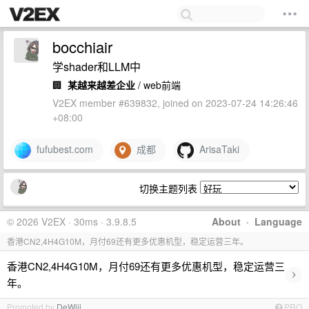
bocchiair
学shader和LLM中
🏢
某越来越差企业
/ web前端
V2EX member #639832, joined on 2023-07-24 14:26:46
+08:00
fufubest.com
成都
ArisaTaki
切换主题列表
© 2026 V2EX · 30ms · 3.9.8.5
About
·
Language
香港CN2,4H4G10M，月付69还有更多优惠机型，稳定运营三年。
香港CN2,4H4G10M，月付69还有更多优惠机型，稳定运营三
›
年。
Promoted by
DeWjjj
PRO