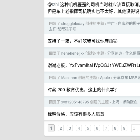
@
tzhl
这种叽叽歪歪的司机当时就应该直接取消
但是车上老指挥司机确实也不太好，其他没得说
回复了
struggletoday
创建的主题
推广
自家种的橙子
›
›
友们 帮帮孩子吧
支持了一箱，不好吃我可找你麻烦🤣
回复了
heheheheljxx
创建的主题
分享创造
什么值
›
›
谢谢老板，Y2FvamlhaHVpQGJ1YWEuZWR1L
回复了
Masonnn
创建的主题
Apple
分享京东 MBP
›
›
时薪 200 教育优惠，这上的什么学？
回复了
xyd1205148795
创建的主题
上海
求助献血
›
›
标明价格，应该有很多人愿意
1
2
3
4
5
6
7
8
9