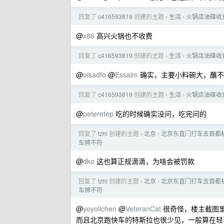
回复了
c416593819
创建的主题
生活
火锅店油碟收
›
›
@
x86
高兴火锅也不收费
回复了
c416593819
创建的主题
生活
火锅店油碟收
›
›
@
oisadfo
@
Essaim
确实，主要小料碗大，蘸不
回复了
c416593819
创建的主题
生活
火锅店油碟收
›
›
@
peteretep
吃的时候确实没问，吃完问的
回复了
tzhl
创建的主题
北京
北京东直门打车去首都机
›
›
车牌不符
@
dko
这也算正规滴滴，为啥会被罚款
回复了
tzhl
创建的主题
北京
北京东直门打车去首都机
›
›
车牌不符
@
yoyolichen
@
VeteranCat
很奇怪，楼主截图
而且北京跑快车的特斯拉也很少见，一般算在轻