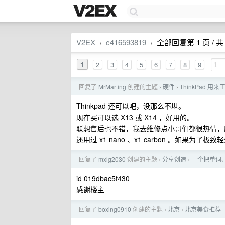
V2EX
c416593819
全部回复第 1 页 / 共 
›
›
1
2
3
4
5
6
7
8
9
回复了
MrMarting
创建的主题
硬件
ThinkPad 
›
›
Thinkpad 还可以吧，没那么不堪。
现在买可以选 X13 或 X14 ，好用的。
联想售后也不错，我去维修点小哥们都很热情，
还用过 x1 nano 、x1 carbon 。如果为了极
回复了
mxlg2030
创建的主题
分享创造
一个把单词、
›
›
id 019dbac5f430
感谢楼主
回复了
boxing0910
创建的主题
北京
北京美食推荐
›
›