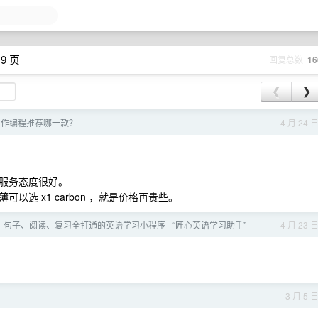
9 页
回复总数
16
❮
❯
用来工作编程推荐哪一款？
4 月 24 
服务态度很好。
致轻薄可以选 x1 carbon ，就是价格再贵些。
句子、阅读、复习全打通的英语学习小程序 - “匠心英语学习助手”
4 月 23 
3 月 5 