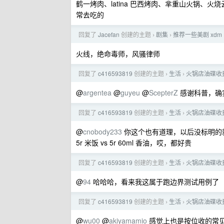
鹤一烤肉、latina 巴西烤肉、芈重山火锅、
常去吃的
回复了
Jacefan
创建的主题
剧集
推荐一些美剧 xdm
›
›
火线，绝命毒师，风骚律师
回复了
c416593819
创建的主题
生活
火锅店油碟收
›
›
@
argentea
@
guyeu
@
ScepterZ
感谢科普，确
回复了
c416593819
创建的主题
生活
火锅店油碟收
›
›
@
cnobody233
你这个也有道理，以后没标明的
5r 米饭 vs 5r 60ml 香油，哎，都好贵
回复了
c416593819
创建的主题
生活
火锅店油碟收
›
›
@
94
哈哈哈，看来我这属于跑边界测试用例了
回复了
c416593819
创建的主题
生活
火锅店油碟收
›
›
@
wu00
@
akiyamamio
感觉上也是按位收的常