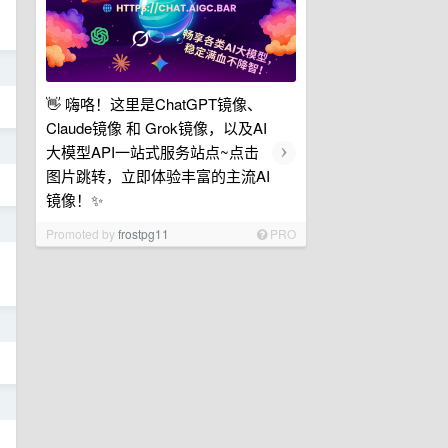
日
👋 嗨咯！这里是ChatGPT镜像、
Claude镜像 和 Grok镜像，以及AI
›
日
大模型API一站式服务站点~点击
图片跳转，立即体验丰富的主流AI
镜像！✨
日
Promoted by
frostpg11
PRO
日
日