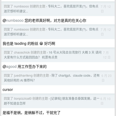
回复了 numbsooo 创建的主题
专科大二，喜欢底层开发(?)，但有点
7 月 12
›
日
迷茫想听听建议...
@
numbsooo
您的老师真好啊，对方是真的在关心你
回复了 numbsooo 创建的主题
专科大二，喜欢底层开发(?)，但有点
7 月 12
›
日
迷茫想听听建议...
我也是 tsoding 的粉丝 😁 好巧啊
回复了 chaoschick 创建的主题
16 号从大陆去台湾旅行 大概 3 天 请问
7 月
›
12 日
大家有什么方式能回回血？ 机票有点贵
@
agood
用工作签办下来的
回复了 juedihanfeng 创建的主题
除了 chartgpt、claude code，还有
6 月 23
›
日
其他好用的 AI 推荐吗？
cursor
回复了 lionpizzicat0 创建的主题
[记录帖] 朋友准备去泰国发展，这一
6 月 10
›
日
趟不知道会怎样
是福不是祸，是祸躲不过，干就完了