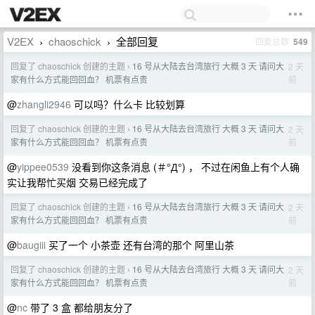
V2EX
chaoschick
全部回复
回复总数
549
›
›
回复了 chaoschick 创建的主题
16 号从大陆去台湾旅行 大概 3 天 请问大
2 天
›
前
家有什么方式能回回血？ 机票有点贵
@
zhangli2946
可以吗？什么卡 比较划算
回复了 chaoschick 创建的主题
16 号从大陆去台湾旅行 大概 3 天 请问大
2 天
›
前
家有什么方式能回回血？ 机票有点贵
@
yippee0539
没看到你这条消息 (＃°Д°) ， 不过在闲鱼上有个人确
实让我帮忙买烟 交易已经完成了
回复了 chaoschick 创建的主题
16 号从大陆去台湾旅行 大概 3 天 请问大
2 天
›
前
家有什么方式能回回血？ 机票有点贵
@
baugiii
买了一个 小茶壶 还有台湾的那个 阿里山茶
回复了 chaoschick 创建的主题
16 号从大陆去台湾旅行 大概 3 天 请问大
2 天
›
前
家有什么方式能回回血？ 机票有点贵
@
nc
带了 3 盒 都给朋友分了