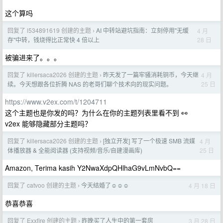
这个算吗
回复了 l534891619 创建的主题
AI 中转站避坑指南：立刻停用"无缓
4 月
›
28 日
存"中转，钱烧得比正常快 4 倍以上
被骗进来了。。。
回复了 killersaca2026 创建的主题
昨天发了一篇牢骚消耗铜币，今天继
4 月
›
25 日
续。今天想跟各位折腾 NAS 的老哥们聊个技术向的现实问题。
https://www.v2ex.com/t/1204711
这个主题也是你发的吗？为什么在你的主题列表里看不到 👀
v2ex 能够隐藏部分主题吗？
回复了 killersaca2026 创建的主题
[独立开发] 写了一个极速 SMB 流媒
4 月
›
25 日
体播放器 & 全能阅读器 (支持视频/音乐/自建漫画库)
Amazon, Terima kasih Y2NwaXdpQHlhaG9vLmNvbQ==
回复了 catvoo 创建的主题
今天结婚了☺️☺️☺️
4 月 18 日
›
恭喜恭喜
回复了 Exxfire 创建的主题
昨晚买了人生中的第一套房
3 月 28 日
›