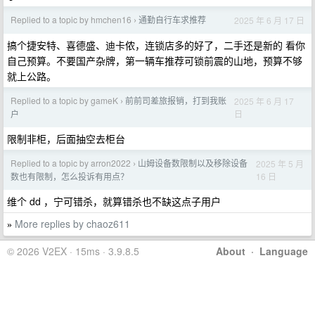
Replied to a topic by hmchen16
通勤自行车求推荐
2025 年 6 月 17 日
›
搞个捷安特、喜德盛、迪卡侬，连锁店多的好了，二手还是新的 看你
自己预算。不要国产杂牌，第一辆车推荐可锁前震的山地，预算不够
就上公路。
Replied to a topic by gameK
前前司差旅报销，打到我账
2025 年 6 月 17
›
日
户
限制非柜，后面抽空去柜台
Replied to a topic by arron2022
山姆设备数限制以及移除设备
2025 年 5 月
›
16 日
数也有限制，怎么投诉有用点？
维个 dd ，宁可错杀，就算错杀也不缺这点子用户
More replies by chaoz611
»
© 2026 V2EX · 15ms · 3.9.8.5
About
·
Language