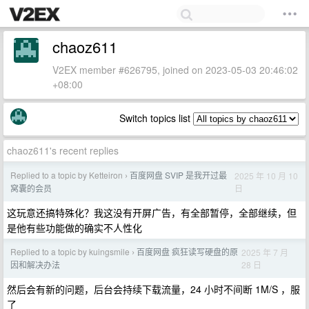
chaoz611
V2EX member #626795, joined on 2023-05-03 20:46:02
+08:00
Switch topics list
chaoz611's recent replies
Replied to a topic by Ketteiron
百度网盘 SVIP 是我开过最
2025 年 10 月 10
›
日
窝囊的会员
这玩意还搞特殊化？我这没有开屏广告，有全部暂停，全部继续，但
是他有些功能做的确实不人性化
Replied to a topic by kuingsmile
百度网盘 疯狂读写硬盘的原
2025 年 7 月
›
28 日
因和解决办法
然后会有新的问题，后台会持续下载流量，24 小时不间断 1M/S ，服
了