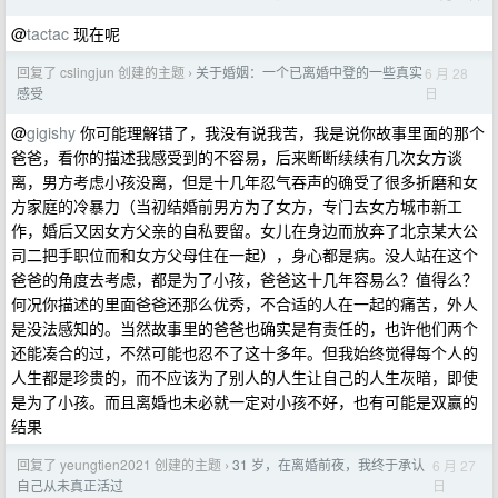
@
tactac
现在呢
回复了 cslingjun 创建的主题
关于婚姻：一个已离婚中登的一些真实
6 月 28
›
日
感受
@
gigishy
你可能理解错了，我没有说我苦，我是说你故事里面的那个
爸爸，看你的描述我感受到的不容易，后来断断续续有几次女方谈
离，男方考虑小孩没离，但是十几年忍气吞声的确受了很多折磨和女
方家庭的冷暴力（当初结婚前男方为了女方，专门去女方城市新工
作，婚后又因女方父亲的自私要留。女儿在身边而放弃了北京某大公
司二把手职位而和女方父母住在一起），身心都是病。没人站在这个
爸爸的角度去考虑，都是为了小孩，爸爸这十几年容易么？值得么？
何况你描述的里面爸爸还那么优秀，不合适的人在一起的痛苦，外人
是没法感知的。当然故事里的爸爸也确实是有责任的，也许他们两个
还能凑合的过，不然可能也忍不了这十多年。但我始终觉得每个人的
人生都是珍贵的，而不应该为了别人的人生让自己的人生灰暗，即使
是为了小孩。而且离婚也未必就一定对小孩不好，也有可能是双赢的
结果
回复了 yeungtien2021 创建的主题
31 岁，在离婚前夜，我终于承认
6 月 27
›
日
自己从未真正活过