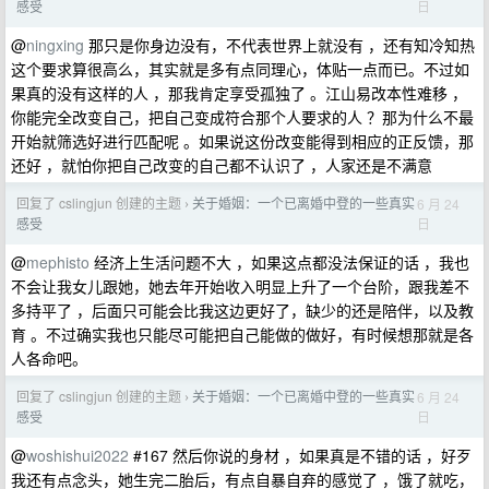
日
感受
@
ningxing
那只是你身边没有，不代表世界上就没有 ，还有知冷知热
这个要求算很高么，其实就是多有点同理心，体贴一点而已。不过如
果真的没有这样的人 ，那我肯定享受孤独了 。江山易改本性难移 ，
你能完全改变自己，把自己变成符合那个人要求的人 ？那为什么不最
开始就筛选好进行匹配呢 。如果说这份改变能得到相应的正反馈，那
还好 ，就怕你把自己改变的自己都不认识了 ，人家还是不满意
回复了 cslingjun 创建的主题
关于婚姻：一个已离婚中登的一些真实
6 月 24
›
日
感受
@
mephisto
经济上生活问题不大 ，如果这点都没法保证的话 ，我也
不会让我女儿跟她，她去年开始收入明显上升了一个台阶，跟我差不
多持平了 ，后面只可能会比我这边更好了，缺少的还是陪伴，以及教
育 。不过确实我也只能尽可能把自己能做的做好，有时候想那就是各
人各命吧。
回复了 cslingjun 创建的主题
关于婚姻：一个已离婚中登的一些真实
6 月 24
›
日
感受
@
woshishui2022
#167 然后你说的身材 ，如果真是不错的话 ，好歹
我还有点念头，她生完二胎后，有点自暴自弃的感觉了 ，饿了就吃，