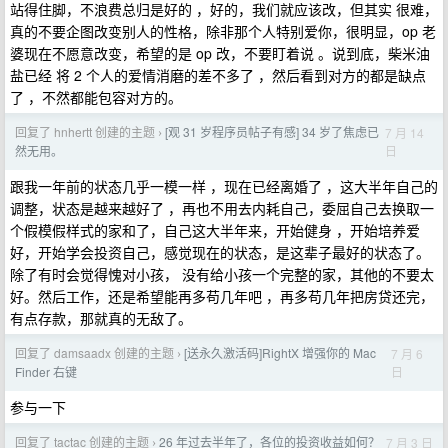
站得住脚，不浪费总归是好的 ，好的，我们就应该改，但其实 很难，
真的不要企图改变别人的性格，除非那个人特别爱你，很明显，op 老
婆现在不愿意改变，希望的是 op 改，不要盯着说 。说到底，柴米油
盐已经 将 2 个人的爱情消磨的差不多了 ，然后看到对方的都是缺点
了 ，不然都能包容对方的。
回复了 hnhertt 创建的主题
[观 31 岁程序员帖子有感] 34 岁了焦虑已
7 月 14
›
日
然无用。
跟我一年前的状态几乎一模一样 ，现在已经离婚了 ，这大半年自己的
调整，状态是越来越好了 ，再也不用去内耗自己，委屈自己去换取一
个假模假样式的家和了，自己这大半年来，开始健身 ，开始培养爱
好，开始学会投资自己，感觉现在的状态，是这辈子最好的状态了。
除了有时会觉得愧对小孩， 没有给小孩一个完整的家，其他的不要太
好。然后工作，还是希望能再多苟几年吧 ，再多苟几年把房贷还完，
有点存款，那就真的无敌了。
回复了 damsaadx 创建的主题
[送永久激活码]RightX 增强你的 Mac
7 月 6
›
日
Finder 右键
参与一下
回复了 tactac 创建的主题
26 年过去半年了，各位的投资收益如何？
7 月 3 日
›