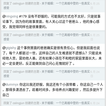
回复了 cslingjun 创建的主题
关于婚姻：一个已离婚中登的一些真实
6 月 25
›
日
感受
@
ningxing
#179 没有不舒服的，可能我的方式也不太好，只是就事
论事下。因为你的故事里面，有人关心过这个爸爸么 ，他的身心感
受，我觉得同样也是很重要的。
回复了 cslingjun 创建的主题
关于婚姻：一个已离婚中登的一些真实
6 月 25
›
日
感受
@
gigishy
这个事例里面的爸爸确实是很有责任心，但是我前面也说
了，每个人都是过一世，这样自己的人生难道就不遗憾么？只能说未
经他人苦，莫劝他人善。还有如果小孩在不和睦的家庭里面长大，未
必一定会更好。反正能做到自己问心无愧就好了 。
回复了 cslingjun 创建的主题
关于婚姻：一个已离婚中登的一些真实
6 月 24
›
日
感受
@
dummyx
你这比我还舒服，我这还有个小孩带着 ，你这自己一个人
，那得多潇洒去了。趁着时间多，多培养点兴趣爱好 ，然后多提升下
自己
回复了 cslingjun 创建的主题
关于婚姻：一个已离婚中登的一些真实
6 月 24
›