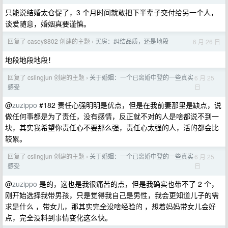
只能说结婚太仓促了，3 个月时间就敢把下半辈子交付给另一个人，
谈爱随意，婚姻真要谨慎。
回复了 casey8802 创建的主题
买房：纠结品质，还是地段
6 月 26 日
›
地段地段地段！
回复了 cslingjun 创建的主题
关于婚姻：一个已离婚中登的一些真实
6 月 25
›
日
感受
@
zuzippo
#182 责任心强明明是优点，但是在我前妻那里是缺点，说
做任何事都是为了责任，没有感情，反正就不对的人是啥都说不到一
块，其实我希望你责任心不要那么强，责任心太强的人，活的都会比
较累。
回复了 cslingjun 创建的主题
关于婚姻：一个已离婚中登的一些真实
6 月 25
›
日
感受
@
zuzippo
是的，这也是我很痛苦的点，但是我确实也带不了 2 个，
刚开始选择我带男孩，只是觉得我自己是男性，我会更知道儿子的需
求是什么 ，带女儿，那其实完全没啥经验的 ，想着妈妈带女儿会好
点，完全没料到事情变化这么快。