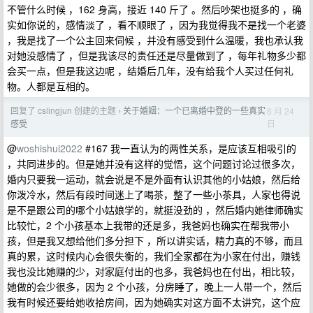
不管什么时候 ，162 身高，接近 140 斤了 。然后吵架也挺多的 ，确
实如你说的，感情淡了 ，看不顺眼了 ，因为我觉得我不是找一个老婆
，我是找了一个公主回来伺候 ，并没有感受到什么温暖，我也承认我
对她没感情了 ，但是我该尽的责任还是尽量做到了 ，每年礼物多少都
会买一点，但是我这边呢 ，结婚后几年，没有给我个人买过任何礼
物。人都是互相的。
回复了 cslingjun 创建的主题
关于婚姻：一个已离婚中登的一些真实
6 月 24
›
日
感受
@
woshishui2022
#167 我一直认为的两性关系，是应该互相吸引的
，共同进步的。但是她并没有这样的觉悟，这个问题讨论过很多次，
婚内只要我一运动，就会说是不是外面有认识其他的小姑娘，然后给
你泼冷水，然后有段时间迷上了喝茶，整了一些小茶具，人家也得说
是不是跟公司的哪个小姑娘学的，就挺没劲的 ，然后婚内她律师确实
比较忙，2 个小孩基本上我带的还是多，我爸妈也确实在帮我带小
孩，但是我又想给他们多分担下 ，所以讲实话，精力真的不够，而且
真的累，这时候内心会很失衡的，我们全家都在为小家在付出，赚钱
我也没比她赚的少，对家庭付出的也多，我爸妈也在付出，相比较，
她做的会少很多，因为 2 个小孩，分房睡了，晚上一人带一个，然后
我有时候还要给她收拾房间，因为她确实对这方面不太讲究，这个应