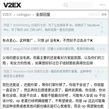
V2EX
cslingjun
全部回复
回复总数
209
›
›
2
回复了 t20000622yy 创建的主题
为了让女朋友学 AI，给她买了 MacBook
›
天
Pro，开了每月 200 刀的 GPT，她却说我一直在压迫她
前
有点恶心，这样推广 ，只恨 git 没有❌，不然好歹过去点个❌
回复了 seagull7558 创建的主题
已婚人士给点建议吧，我真的很纠结。
5 天前
›
父母的建议没毛病，但最主要的还是看对方家庭氛围，以及你们的三
观 ，和女方的性格 ，如果想好好过日子钱财那些真得往后排
回复了 chunchun1028 创建的主题
婚后的老哥帮忙看看，这种争吵
7 月 17
›
日
都是怎么避免的
现在还能说 ，还能吵架 ，等你们架吵够了，你就不会说了 ，你就能
一直妥协了 ，然后再往后感情更淡漠了，最终就离婚。你没错，你对
象也没错，就是不合适 ，看能不能磨合好吧 ，可能有人会说 op 不应
该计较，op 老婆已经明确提醒了，不希望被说，但是 op 这边可能看
到这种浪费或者其他问题也确实是打心里难受，而且 op 得逻辑也能