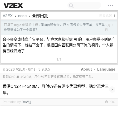
V2EX
dese
全部回复
回复总数
1
›
›
回复了 leglo 创建的主题
面向普通大众，把 ai 宣传的过于完美，是不是
5 月 7
›
日
也逐渐成为了一个毒瘤？
会不会变成精准广告平台，毕竟大家都挺信 AI 的，用户察觉不到是广
告的情况下，就被下套了，根据国内互联网公司下流的德行，个人觉
得已经开始了
1/1
© 2026 V2EX · 8ms · 3.9.8.5
About
·
Language
香港CN2,4H4G10M，月付69还有更多优惠机型，稳定运营三年。
香港CN2,4H4G10M，月付69还有更多优惠机型，稳定运营三
›
年。
Promoted by
DeWjjj
PRO