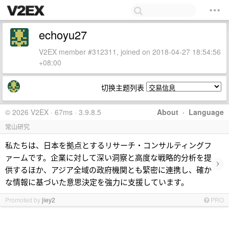
echoyu27
V2EX member #312311, joined on 2018-04-27 18:54:56
+08:00
切换主题列表
© 2026 V2EX · 67ms · 3.9.8.5
About
·
Language
常山研究
私たちは、日本を拠点とするリサーチ・コンサルティングフ
ァームです。企業に対して深い洞察と高度な戦略的分析を提
›
供するほか、アジア全域の政府機関とも緊密に連携し、確か
な情報に基づいた意思決定を強力に支援しています。
Promoted by
jiey2
PRO