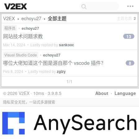
V2EX
echoyu27
全部主题
主题总数
2
›
›
程序员
•
echoyu27
网站技术问题求教
13
Mar 14, 2024 • Lastly replied by
sankooc
Visual Studio Code
•
echoyu27
哪位大佬知道这个图是源自那个 vscode 插件？
8
Feb 8, 2024 • Lastly replied by
zglzy
1/1
© 2026 V2EX · 10ms · 3.9.8.5
About
·
Language
隐私安全无忧，一站式多源搜索