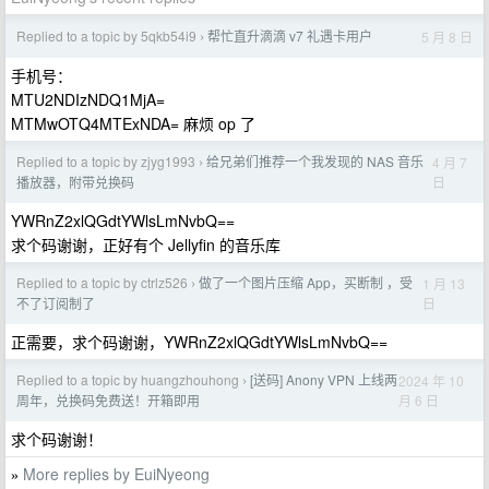
Replied to a topic by 5qkb54i9
帮忙直升滴滴 v7 礼遇卡用户
5 月 8 日
›
手机号：
MTU2NDIzNDQ1MjA=
MTMwOTQ4MTExNDA= 麻烦 op 了
Replied to a topic by zjyg1993
给兄弟们推荐一个我发现的 NAS 音乐
4 月 7
›
日
播放器，附带兑换码
YWRnZ2xlQGdtYWlsLmNvbQ==
求个码谢谢，正好有个 Jellyfin 的音乐库
Replied to a topic by ctrlz526
做了一个图片压缩 App，买断制 ，受
1 月 13
›
日
不了订阅制了
正需要，求个码谢谢，YWRnZ2xlQGdtYWlsLmNvbQ==
Replied to a topic by huangzhouhong
[送码] Anony VPN 上线两
2024 年 10
›
月 6 日
周年，兑换码免费送！开箱即用
求个码谢谢！
More replies by EuiNyeong
»