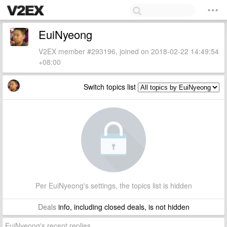
EuiNyeong
V2EX member #293196, joined on 2018-02-22 14:49:54
+08:00
Switch topics list
Per EuiNyeong's settings, the topics list is hidden
Deals
info, including closed deals, is not hidden
EuiNyeong's recent replies