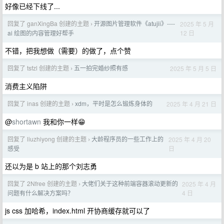
好像已经下线了...
回复了 ganXingBa 创建的主题
开源图片管理软件《atujii》----
2025 年 5 月
›
12 日
ai 绘图的内容管理好帮手
不错，把我想做（需要）的做了，点个赞
回复了 tsfzl 创建的主题
五一拍完婚纱照有感
2025 年 5 月 5 日
›
消费主义陷阱
回复了 inas 创建的主题
xdm，平时是怎么锻炼身体的
2025 年 4 月 21 日
›
@
shortawn
我和你一样😁
回复了 liuzhiyong 创建的主题
大龄程序员的一些工作上的
2025 年 4 月 20
›
日
感受
还以为是 b 站上的那个刘志勇
回复了 2Nfree 创建的主题
大佬们关于这种前端容器滚动更新的
2025 年 4 月
›
4 日
问题有什么解决方案吗？
js css 加哈希，index.html 开协商缓存就可以了