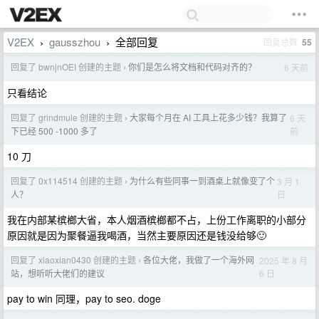
V2EX
gausszhou
全部回复
回复总数
55
›
›
回复了 bwnjnOEI 创建的主题
你们是怎么将文档和代码对齐的？
6 天前
›
只看结论
回复了 grindmule 创建的主题
大家每个月在 AI 工具上花多少钱？我算了
6 天
›
前
下已经 500 -1000 多了
10 刀
回复了 0x114514 创建的主题
为什么有些同事一到酒桌上就像变了个
3 月 1
›
日
人？
我在内部某槟榔大省，本人烟酒槟榔都不占，上份工作离职的小部分
原因就是因为聚餐逼我喝酒，当然主要原因还是钱没给够🙂
回复了 xiaoxian0430 创建的主题
各位大佬，我做了一个海外网
2025 年 8 月
›
6 日
站，想听听大佬们的建议
pay to win 同理，pay to seo. doge