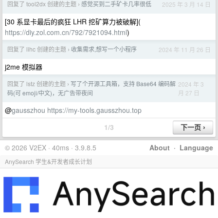
回复了 tool2dx 创建的主题
感觉买到二手矿卡几率很低
2025 年 3 月 14 日
›
[30 系显卡最后的疯狂 LHR 挖矿算力被破解](
https://diy.zol.com.cn/792/7921094.html
)
回复了 lihc 创建的主题
收集需求,想写一个小程序
2024 年 11 月 26 日
›
j2me 模拟器
回复了 lstz 创建的主题
写了个开源工具箱，支持 Base64 编码解
2024 年 3
›
月 27 日
码(可 emoji/中文)，无广告带夜间
@
gausszhou
https://my-tools.gausszhou.top
1/3
© 2026 V2EX · 40ms · 3.9.8.5
About
·
Language
AnySearch 学生&开发者成长计划