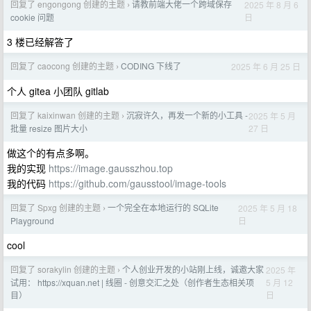
回复了 engongong 创建的主题
请教前端大佬一个跨域保存
2025 年 8 月 6
›
日
cookie 问题
3 楼已经解答了
回复了 caocong 创建的主题
CODING 下线了
2025 年 6 月 25 日
›
个人 gitea 小团队 gitlab
回复了 kaixinwan 创建的主题
沉寂许久，再发一个新的小工具 -
2025 年 5 月
›
27 日
批量 resize 图片大小
做这个的有点多啊。
我的实现
https://image.gausszhou.top
我的代码
https://github.com/gausstool/image-tools
回复了 Spxg 创建的主题
一个完全在本地运行的 SQLite
2025 年 5 月 18
›
日
Playground
cool
回复了 sorakylin 创建的主题
个人创业开发的小站刚上线，诚邀大家
2025 年
›
5 月 12
试用： https://xquan.net | 线圈 - 创意交汇之处（创作者生态相关项
日
目）