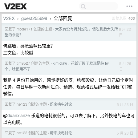
V2EX
guest255698
全部回复
回复总数
403
›
›
回复了 mode171 创建的主题
大家有没有特别想吃，但吃到后大失所
6 月 22
›
日
望的食物？
佛跳墙，感觉酒味比较重？
三文鱼，比较腻
回复了 tim9527 创建的主题
kimiclaw，花钱订阅了发现是纯 fw 一
5 月 26
›
日
个，啥都用不了
我是 4 月份开始用的，感觉挺好的呀，啥都没搞，让他自己搞个定时
任务，每日早晚一次新闻汇总、精选、规范格式后统一发给我飞书和
微信。
回复了 he123 创建的主题
蔚来换电讨论
5 月 23 日
›
@
duanxianze
乐道的电耗很低的，可以去了解下。另外换电的车也可
以充电啊。
回复了 he123 创建的主题
蔚来换电讨论
5 月 23 日
›