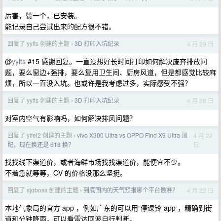
厉害，赞一个，已安装。
能记录自己尝试出来的配方很不错。
回复了 yylts 创建的主题
3D 打印入坑纪录
4 月 29 日
›
@
yylts
#15 感谢回复。一直没想好长时间打印如何解决废弃排放问
题，要么窗边+强排，要么复用卫生间、厨房风道，但是都感觉比较麻
烦，所以一直没入坑。也或许是我考虑过多，实际感受不强？
回复了 yylts 创建的主题
3D 打印入坑纪录
4 月 28 日
›
对室内空气有影响吗，如何解决排风问题？
回复了 yifei2 创建的主题
vivo X300 Ultra vs OPPO Find X9 Ultra 顶
4 月 22
›
日
配，现在换还是 618 换？
找找线下渠道价，或者海鲜市场找找渠道价，能便宜不少。
不着急就等等，OV 的价格没那么坚挺。
回复了 sjqboss 创建的主题
到底国内的天气预报哪个平台最准？
4 月 22 日
›
本地气象局的官方 app ，例如广东的可以用“停课铃”app ，精确到街
道和分钟降雨，可以看雷达回波自行判断。