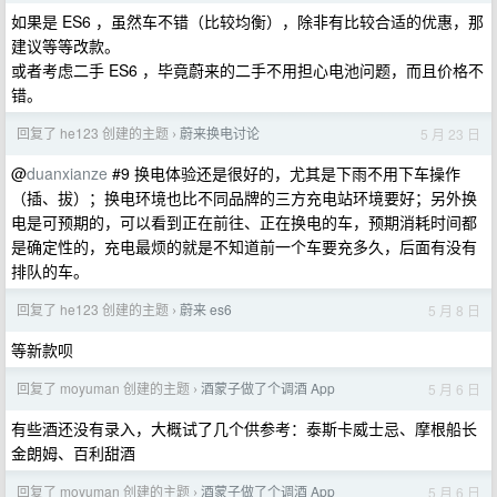
如果是 ES6 ，虽然车不错（比较均衡），除非有比较合适的优惠，那
建议等等改款。
或者考虑二手 ES6 ，毕竟蔚来的二手不用担心电池问题，而且价格不
错。
回复了 he123 创建的主题
蔚来换电讨论
5 月 23 日
›
@
duanxianze
#9 换电体验还是很好的，尤其是下雨不用下车操作
（插、拔）；换电环境也比不同品牌的三方充电站环境要好；另外换
电是可预期的，可以看到正在前往、正在换电的车，预期消耗时间都
是确定性的，充电最烦的就是不知道前一个车要充多久，后面有没有
排队的车。
回复了 he123 创建的主题
蔚来 es6
5 月 8 日
›
等新款呗
回复了 moyuman 创建的主题
酒蒙子做了个调酒 App
5 月 6 日
›
有些酒还没有录入，大概试了几个供参考：泰斯卡威士忌、摩根船长
金朗姆、百利甜酒
回复了 moyuman 创建的主题
酒蒙子做了个调酒 App
5 月 6 日
›