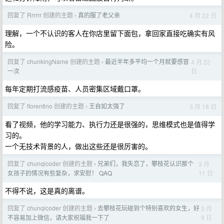
回复了 Rrrrrr 创建的主题
真的服了老父亲
4 月 22 日
›
理解，一个不认识的客人在你店里留下面包，拿回家直接吃确实有风
险。
回复了 chunkingName 创建的主题
最近半年多平均一个月就要感冒
4 月 22
›
日
一次
每年定期打流感疫苗、人员密集区域戴口罩。
回复了 florentino 创建的主题
王自如太强了
3 月 18 日
›
看了视频，他的学习能力、执行力还是很强的，思维模式也是值得学
习的。
一个无技术背景的人，做出这些还是很厉害的。
回复了 chunqicoder 创建的主题
兄弟们，我失恋了，攀枝花认识那个
3 月
›
11 日
女孩子的情况有些复杂，求安慰！ QAQ
不得不说，这是真的离谱。
回复了 chunqicoder 创建的主题
去攀枝花玩碰到个特别喜欢的女生，好
3 月
›
9 日
不容易加上微信，请大家祝福我一下了