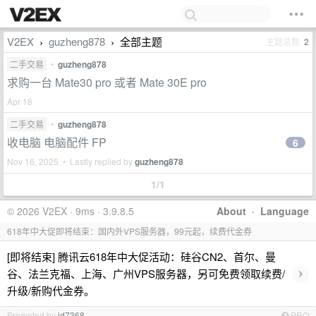
V2EX
guzheng878
全部主题
主题总数
2
›
›
二手交易
•
guzheng878
求购一台 Mate30 pro 或者 Mate 30E pro
Apr 18
二手交易
•
guzheng878
收电脑 电脑配件 FP
6
Nov 16, 2025 • Lastly replied by
guzheng878
1/1
© 2026 V2EX · 9ms · 3.9.8.5
About
·
Language
618年中大促即将结束：国内外VPS服务器，99元起，续费代金券
[即将结束] 腾讯云618年中大促活动：硅谷CN2、首尔、曼
›
谷、法兰克福、上海、广州VPS服务器，另可免费领取续费/
升级/新购代金券。
Promoted by
id7368
PRO