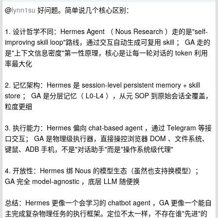
@
lynn1su
好问题。简单说几个核心区别：
1. 设计哲学不同：Hermes Agent （ Nous Research ）走的是"self-
improving skill loop"路线，通过交互自动生成可复用 skill ； GA 走的
是"上下文信息密度"第一性原理，核心是让每一轮对话的 token 利用
率最大化
2. 记忆架构：Hermes 是 session-level persistent memory + skill
store ； GA 是分层记忆（ L0-L4 ），从元 SOP 到原始会话全覆盖，
粒度更细
3. 执行能力：Hermes 偏向 chat-based agent ，通过 Telegram 等接
口交互； GA 是物理级执行器，直接操控浏览器 DOM 、文件系统、
键鼠、ADB 手机，不是"对话助手"而是"操作系统级代理"
4. 开放性：Hermes 绑 Nous 的模型生态（虽然也支持换模型）；
GA 完全 model-agnostic ，底层 LLM 随便换
总结：Hermes 更像一个会学习的 chatbot agent ，GA 更像一个能自
主完成复杂物理任务的执行框架。定位不太一样，不存在谁"先进"的