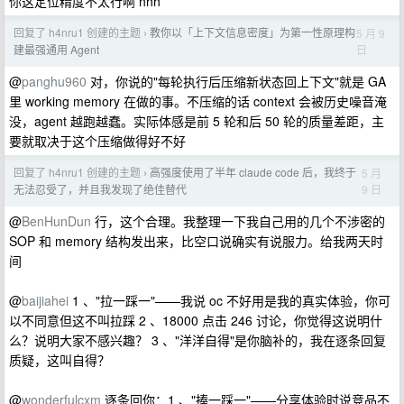
你这定位精度不太行啊 hhh
回复了 h4nru1 创建的主题
教你以「上下文信息密度」为第一性原理构
5 月 9
›
日
建最强通用 Agent
@
panghu960
对，你说的"每轮执行后压缩新状态回上下文"就是 GA
里 working memory 在做的事。不压缩的话 context 会被历史噪音淹
没，agent 越跑越蠢。实际体感是前 5 轮和后 50 轮的质量差距，主
要就取决于这个压缩做得好不好
回复了 h4nru1 创建的主题
高强度使用了半年 claude code 后，我终于
5 月
›
9 日
无法忍受了，并且我发现了绝佳替代
@
BenHunDun
行，这个合理。我整理一下我自己用的几个不涉密的
SOP 和 memory 结构发出来，比空口说确实有说服力。给我两天时
间
@
baijiahei
1 、"拉一踩一"——我说 oc 不好用是我的真实体验，你可
以不同意但这不叫拉踩 2 、18000 点击 246 讨论，你觉得这说明什
么？说明大家不感兴趣？ 3 、"洋洋自得"是你脑补的，我在逐条回复
质疑，这叫自得？
@
wonderfulcxm
逐条回你：1 、"捧一踩一"——分享体验时说竞品不