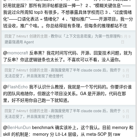
好用就是踩？那所有测评帖都是踩一捧一？ 2 、"模糊关键信息"——
我说过众所周知 top3 有很多，不想暴露具体学校而已 3 、"过度情绪
化"——口语化表达 = 情绪化？ 4 、"疑似推广"——开源项目，我一分
钱没收，推广个啥。。你总结得挺有条理，但每条的推理都站不住
回复了 h4nru1 创建的主题
教你以「上下文信息密度」为第一性原理构
5 月 9
›
日
建最强通用 Agent
@
momocraft
反串黑？我花时间写代码、开源、回复技术问题，就为
了反串？你这逻辑链条也太长了。不喜欢可以不看，没人逼你。
回复了 h4nru1 创建的主题
高强度使用了半年 claude code 后，我终于
5 月
›
9 日
无法忍受了，并且我发现了绝佳替代
@
FlashEcho
我不认识什么教授，我就是一个写代码的。你要评价谁
的团队风格随你，但跟这个项目没关系。GA 是开源的，代码在那
里，好不好用你自己跑一下就知道。
回复了 h4nru1 创建的主题
高强度使用了半年 claude code 后，我终于
5 月
›
9 日
无法忍受了，并且我发现了绝佳替代
@
BenHunDun
benchmark 确实该补上，这个我认。目前 memory 和
skill 的机制是：memory 分 L0-L4 层级，从 meta-SOP 到 raw