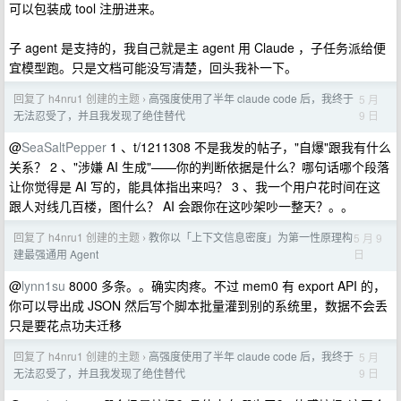
可以包装成 tool 注册进来。
子 agent 是支持的，我自己就是主 agent 用 Claude ，子任务派给便
宜模型跑。只是文档可能没写清楚，回头我补一下。
回复了 h4nru1 创建的主题
高强度使用了半年 claude code 后，我终于
5 月
›
9 日
无法忍受了，并且我发现了绝佳替代
@
SeaSaltPepper
1 、t/1211308 不是我发的帖子，"自爆"跟我有什么
关系？ 2 、"涉嫌 AI 生成"——你的判断依据是什么？哪句话哪个段落
让你觉得是 AI 写的，能具体指出来吗？ 3 、我一个用户花时间在这
跟人对线几百楼，图什么？ AI 会跟你在这吵架吵一整天？。。
回复了 h4nru1 创建的主题
教你以「上下文信息密度」为第一性原理构
5 月 9
›
日
建最强通用 Agent
@
lynn1su
8000 多条。。确实肉疼。不过 mem0 有 export API 的，
你可以导出成 JSON 然后写个脚本批量灌到别的系统里，数据不会丢
只是要花点功夫迁移
回复了 h4nru1 创建的主题
高强度使用了半年 claude code 后，我终于
5 月
›
9 日
无法忍受了，并且我发现了绝佳替代