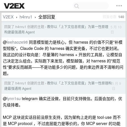
V2EX
h4nru1
全部回复
回复总数
140
›
›
回复了 h4nru1 创建的主题
教你以「上下文信息密度」为第一性原理
5 月 10
›
日
构建最强通用 Agent
@
leehaoze98
同意模型能力是核心，但 harness 的价值不只是"补模
型短板"。Claude Code 的 harness 确实更完备，不过它也更封闭。
我这边的设计取向是：尽量薄的 harness + 开放的工具层，让模型自
己决定怎么组合。实际跑下来发现，模型越强，对 harness 的"规范
性"要求反而越高——不是功能多少的问题，是约束边界清不清晰的问
题。
回复了 h4nru1 创建的主题
教你以「上下文信息密度」为第一性原理构
5 月 9
›
日
建最强通用 Agent
@
lynn1su
telegram 确实还没做，目前只支持微信。后面会加的，优
先级排着。
MCP 这块说实话目前没原生支持，因为架构上走的是 tool-use 而不
是 MCP protocol ，不过底层能力是等价的，你 MCP server 的功能