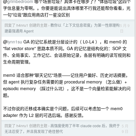
@
grimbedroom
哪个场景垃圾？具体卡在哪步了？"体感垃圾"这四个
字信息量为零啊。。你要是能说出具体哪里不行我还能帮你看看，光
一句"垃圾"跟应用商店打一星没区别
回复了 h4nru1 创建的主题
教你以「上下文信息密度」为第一性原理构
5 月 9
›
日
建最强通用 Agent
@
lynn1su
GA 的记忆系统是分层设计的（ L0-L4 ），和 mem0 的
"flat vector store" 思路本质不同。GA 的记忆是结构化的：SOP 文
件、全局事实、工作记忆、会话原始记录，各层有明确的读写规则和
生命周期管理。
mem0 适合那种"聊天记忆"场景——记住用户偏好、历史对话摘要。
但 agent 执行复杂任务需要的是 procedural memory （怎么做）+
episodic memory （踩过什么坑），这不是一个向量检索能解决的问
题。
不过你说的迁移成本确实是个问题，后续可以考虑加一个 mem0
adapter 作为 L2 层的可选后端。感谢反馈。
回复了 h4nru1 创建的主题
高强度使用了半年 claude code 后，我终于
5 月
›
9 日
无法忍受了，并且我发现了绝佳替代