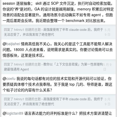
session 逐层抽象； skill 通过 SOP 文件沉淀，执行时自动检索加载。
你说的"养"是对的，GA 的设计就是越用越强，memory 积累后对特定
场景的适配会显著提升。通用场景冷启动确实不如专用 agent ，但跑
一周后差距会反转。我近期会整理一个 benchmark 对比放出来。
回复了 h4nru1 创建的主题
高强度使用了半年 claude code 后，我终于
5 月
›
9 日
无法忍受了，并且我发现了绝佳替代
@
baijiahei
情商高低我不关心，我关心的是这个工具能不能帮人解决
问题。18000 人点进来看，说明需求是真实的。你要讨论情商可以去
情感板块，这里是技术区。
回复了 h4nru1 创建的主题
教你以「上下文信息密度」为第一性原理构
5 月 9
›
日
建最强通用 Agent
@
coefu
我说的每句话都有对应的技术实现和开源代码可以验证，你
要质疑具体哪个技术点我奉陪。至于我是 top 几的、导师是谁，跟这
个帖子讨论的内容有什么关系？
回复了 h4nru1 创建的主题
高强度使用了半年 claude code 后，我终于
5 月
›
9 日
无法忍受了，并且我发现了绝佳替代
@
logictan89
语言表达能力的评判标准是什么？把技术方案讲清楚让