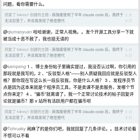
问题，看你需要什么。
回复了 h4nru1 创建的主题
高强度使用了半年 claude code 后，我终于
5 月
›
9 日
无法忍受了，并且我发现了绝佳替代
@
qiumaoyuan
哈哈谢谢，正常人视角。。发个开源工具分享一下就
被当成十恶不赦了，我也挺无语的
回复了 h4nru1 创建的主题
高强度使用了半年 claude code 后，我终于
5 月
›
9 日
无法忍受了，并且我发现了绝佳替代
@
sampeng
1 、博士身份帖子里确实提过，我没否认过啊，你引用的
那段就是我写的。2 、"反驳型人格"——别人质疑我回应就是反驳型人
格？那你现在写这么长一段反驳我，你是什么人格？ 3 、发程序员节
点是因为这本来就是个程序员工具，不是卖课不是卖服务，发哪个节
点你来定？ 4 、"骗币"就离谱了，我一个正常讨论技术的帖子回复评
论就是骗币？那 v 站所有活跃用户都在骗币呗
回复了 h4nru1 创建的主题
高强度使用了半年 claude code 后，我终于
5 月
›
9 日
无法忍受了，并且我发现了绝佳替代
@
Tohrusky
闹麻了的是你们吧，我就回复了几条评论。。技术讨论看
不惯可以不看