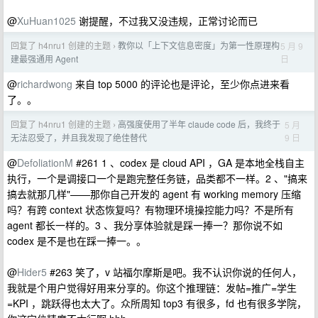
@
XuHuan1025
谢提醒，不过我又没违规，正常讨论而已
回复了 h4nru1 创建的主题
教你以「上下文信息密度」为第一性原理构
5 月 9
›
日
建最强通用 Agent
@
richardwong
来自 top 5000 的评论也是评论，至少你点进来看
了。。
回复了 h4nru1 创建的主题
高强度使用了半年 claude code 后，我终于
5 月
›
9 日
无法忍受了，并且我发现了绝佳替代
@
DefoliationM
#261 1 、codex 是 cloud API ，GA 是本地全栈自主
执行，一个是调接口一个是跑完整任务链，品类都不一样。2 、"搞来
搞去就那几样"——那你自己开发的 agent 有 working memory 压缩
吗？有跨 context 状态恢复吗？有物理环境操控能力吗？不是所有
agent 都长一样的。3 、我分享体验就是踩一捧一？那你说不如
codex 是不是也在踩一捧一。。
@
Hider5
#263 笑了，v 站福尔摩斯是吧。我不认识你说的任何人，
我就是个用户觉得好用来分享的。你这个推理链：发帖=推广=学生
=KPI ，跳跃得也太大了。众所周知 top3 有很多，fd 也有很多学院，