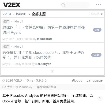
V2EX
h4nru1
全部主题
主题总数
2
›
›
推广
•
h4nru1
教你以「上下文信息密度」为第一性原理构建最强
89
通用 Agent
May 10 • Lastly replied by
momocraft
推广
•
h4nru1
高强度使用了半年 claude code 后，我终于无法忍
288
受了，并且我发现了绝佳替代
May 9 • Lastly replied by
NoLifeRyan
1/1
© 2026 V2EX · 10ms · 3.9.8.5
About
·
Language
GA 太重？换 Plausible，一屏看懂网站数据
基于 Plausible Analytics 的轻量级网站统计，全球加速，免
›
Cookie 合规，按年订阅，新用户首月免费试用。