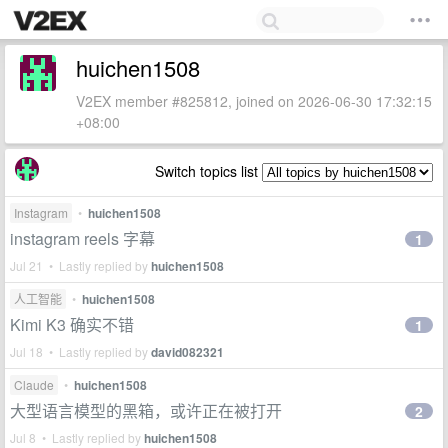
huichen1508
V2EX member #825812, joined on 2026-06-30 17:32:15
+08:00
Switch topics list
Instagram
•
huichen1508
instagram reels 字幕
1
Jul 21 • Lastly replied by
huichen1508
人工智能
•
huichen1508
Kimi K3 确实不错
1
Jul 18 • Lastly replied by
david082321
Claude
•
huichen1508
大型语言模型的黑箱，或许正在被打开
2
Jul 8 • Lastly replied by
huichen1508