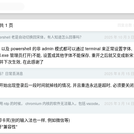
共 1 页
回复总数
powershell 老是自动切换回宋体，有人知道怎么回事吗？
2025 年 10 月 3 
式, 以及 powershell 的非 admin 模式都可以通过 terminal 来正常设置字体,
wershell.exe 管理员打开)不能, 设置成其他字体不能保存, 重开之后就又变成新宋
存并下次生效, 在此感谢了
的吗？日常丢消息
2025 年 8 月 15 
 最近两天开始出现登录后一段时间就掉线的情况, 并且重连永远是超时, 必须要关闭
用 rdp 的时候， chromium 内核的软件无法输入，包括 vscode，
2025 年 3 月 14 
卡死(别的输入法也一样, 例如微信等)
"兼容性"