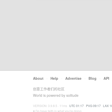
About
·
Help
·
Advertise
·
Blog
·
API
创意工作者们的社区
World is powered by solitude
VERSION: 3.9.8.5 · 11ms ·
UTC 01:17
·
PVG 09:17
·
LAX 1
♥ Do have faith in what you're doing.