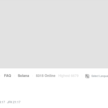
·
FAQ
·
Solana
·
5315 Online
Highest 6679
·
Select Langua
8:17
·
JFK 21:17