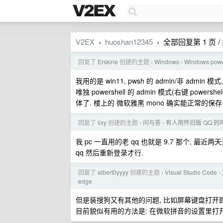
V2EX
huoshan12345
全部回复第 1 页 / 
›
›
回复了
Erskine
创建的主题
Windows
Windows 
›
›
我用的是 win11, pwsh 的 admin/非 admin 模
唯独 powershell 的 admin 模式(右键 po
体了. 楼上的 微软雅黑 mono 确实能正常的保
回复了
iixy
创建的主题
问与答
有人用怀旧版 QQ 
›
›
我 pc 一直用的老 qq 也就是 9.7 那个,
qq 然后重新登录才行.
回复了
albert0yyyy
创建的主题
Visual Studio Code
›
›
edge
但是装搜狗又有其他的问题, 比如屏幕键盘打开即
目前貌似有用的方法是: 在微软拼音的设置里打开