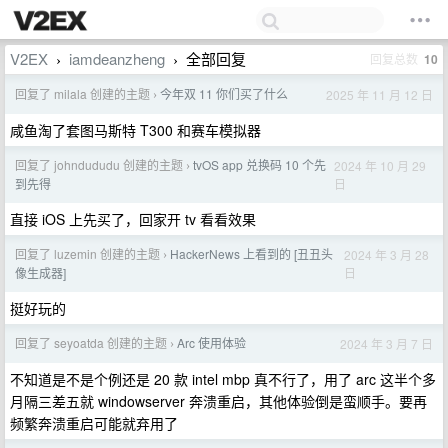
V2EX
iamdeanzheng
全部回复
回复总数
10
›
›
回复了 milala 创建的主题
今年双 11 你们买了什么
2025 年 11 月 12 日
›
咸鱼淘了套图马斯特 T300 和赛车模拟器
回复了 johndududu 创建的主题
tvOS app 兑换码 10 个先
2024 年 10 月 29
›
日
到先得
直接 iOS 上先买了，回家开 tv 看看效果
回复了 luzemin 创建的主题
HackerNews 上看到的 [丑丑头
2024 年 3 月 28
›
日
像生成器]
挺好玩的
回复了 seyoatda 创建的主题
Arc 使用体验
2024 年 3 月 7 日
›
不知道是不是个例还是 20 款 intel mbp 真不行了，用了 arc 这半个多
月隔三差五就 windowserver 奔溃重启，其他体验倒是蛮顺手。要再
频繁奔溃重启可能就弃用了