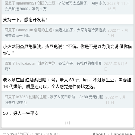
回复了 lijianmin321 创建的主题
V 站老哥太热情了， Airy 永久
2023 年 11 月
›
15 日
会员加送 9000，凑到 1 万
支持一下，感谢开发者！
回复了 ChangQin 创建的主题
最近太热了，大家有啥冷笑话放
2022 年 7 月
›
2 日
出来清凉一下嘛
小火龙问杰尼龟借钱，杰尼龟说：“不借。你是不是以为我会说‘借你借
你’。”
回复了 helloxiaofan 创建的主题
各位老哥，有推荐的咖啡豆
2022 年 6 月 6
›
日
吗？
老地基庄园 红酒系日晒 1 号，量大 69 元 1kg ，不过是生豆，需要加
16 代烘焙。质量还可以，个人感觉是性价比之选。
回复了 id7368 创建的主题
数字人民币活动： 8~80 元无门槛
2022 年 5 月
›
11 日
消费券 纯羊毛
50 ，好人一生平安
1/1
© 2026 V2EX · 50ms · 3.9.8.5
About
·
Language