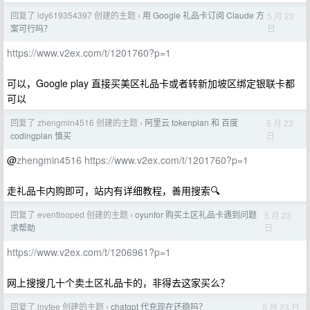
回复了 ldy619354397 创建的主题
用 Google 礼品卡订阅 Claude 方
5 月 23
›
日
案可行吗？
https://www.v2ex.com/t/1201760?p=1
可以，Google play 直接买美区礼品卡或者转新加坡区绑定银联卡都
可以
回复了 zhengmin4516 创建的主题
阿里云 tokenplan 和 百度
5 月 23
›
日
codingplan 慎买
@
zhengmin4516
https://www.v2ex.com/t/1201760?p=1
走礼品卡内购即可，站内有详细教程，善用搜索🔍
回复了 eventlooped 创建的主题
oyunfor 购买土区礼品卡遇到问题
5 月 23
›
日
求帮助
https://www.v2ex.com/t/1206961?p=1
网上搜搜几十个卖土区礼品卡的，非得去这家买么？
回复了 inyfee 创建的主题
chatgpt 代充现在还稳吗？
5 月 23 日
›