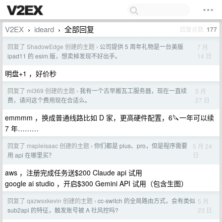
V2EX
ideard
全部回复
回复总数
177
›
›
回复了 ShadowEdge 创建的主题
公司提供 5 周年礼物是一台美版
7 月
›
14 日
ipad11 的 esim 版，想卖掉发现不好出手。
明盘+1 ，好价秒
回复了 mi369 创建的主题
我有一个古早搬瓦工服务器，现在一直续
5 月
›
27 日
费，请问这个费用现在合适么。
emmmm ，换成普通线路比如 D 家，更高硬件配置，6🔪一年可以续
7 年………
回复了 mapleisaac 创建的主题
你们都是 plus、pro，但是程序需要
5 月 24
›
日
用 api 在哪里买？
aws ，注册完成任务送$200 Claude api 试用
google ai studio ，开启$300 Gemini API 试用（包含生图）
回复了 qazwsxkevin 创建的主题
cc-switch 的全局路由方式，会有类似
5 月
›
23 日
sub2api 的特征，触发账号被 A 社风控吗?