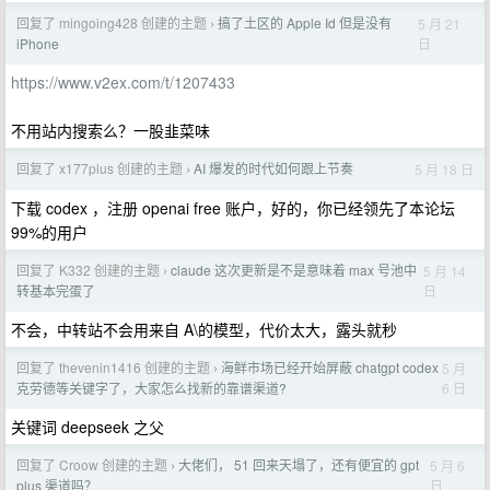
回复了 mingoing428 创建的主题
搞了土区的 Apple Id 但是没有
5 月 21
›
日
iPhone
https://www.v2ex.com/t/1207433
不用站内搜索么？一股韭菜味
回复了 x177plus 创建的主题
AI 爆发的时代如何跟上节奏
5 月 18 日
›
下载 codex ，注册 openai free 账户，好的，你已经领先了本论坛
99%的用户
回复了 K332 创建的主题
claude 这次更新是不是意味着 max 号池中
5 月 14
›
日
转基本完蛋了
不会，中转站不会用来自 A\的模型，代价太大，露头就秒
回复了 thevenin1416 创建的主题
海鲜市场已经开始屏蔽 chatgpt codex
5 月
›
6 日
克劳德等关键字了，大家怎么找新的靠谱渠道?
关键词 deepseek 之父
回复了 Croow 创建的主题
大佬们， 51 回来天塌了，还有便宜的 gpt
5 月 6
›
日
plus 渠道吗？