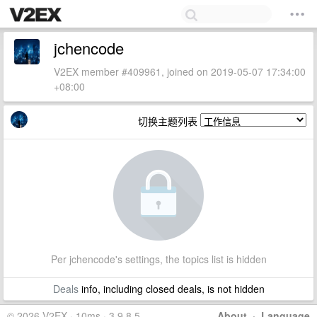
jchencode
V2EX member #409961, joined on 2019-05-07 17:34:00
+08:00
切换主题列表
Per jchencode's settings, the topics list is hidden
Deals
info, including closed deals, is not hidden
© 2026 V2EX · 10ms · 3.9.8.5
About
·
Language