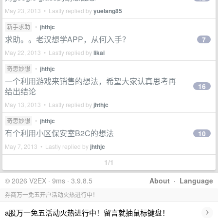
May 23, 2013 • Lastly replied by
yuelang85
新手求助
•
jhthjc
求助。。老汉想学APP，从何入手？
7
May 22, 2013 • Lastly replied by
likai
奇思妙想
•
jhthjc
一个利用游戏来销售的想法，希望大家认真思考再
16
给出结论
May 13, 2013 • Lastly replied by
jhthjc
奇思妙想
•
jhthjc
有个利用小区保安室B2C的想法
10
May 7, 2013 • Lastly replied by
jhthjc
1/1
© 2026 V2EX · 9ms · 3.9.8.5
About
·
Language
券商万一免五开户活动火热进行中！
›
a股万一免五活动火热进行中！留言就抽鼠标键盘！