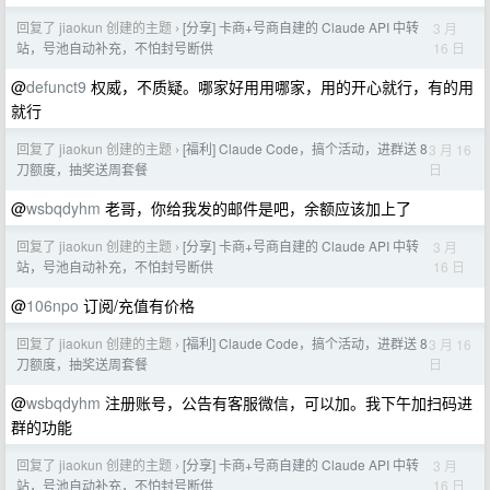
回复了 jiaokun 创建的主题
[分享] 卡商+号商自建的 Claude API 中转
3 月
›
16 日
站，号池自动补充，不怕封号断供
@
defunct9
权威，不质疑。哪家好用用哪家，用的开心就行，有的用
就行
回复了 jiaokun 创建的主题
[福利] Claude Code，搞个活动，进群送 8
3 月 16
›
日
刀额度，抽奖送周套餐
@
wsbqdyhm
老哥，你给我发的邮件是吧，余额应该加上了
回复了 jiaokun 创建的主题
[分享] 卡商+号商自建的 Claude API 中转
3 月
›
16 日
站，号池自动补充，不怕封号断供
@
106npo
订阅/充值有价格
回复了 jiaokun 创建的主题
[福利] Claude Code，搞个活动，进群送 8
3 月 16
›
日
刀额度，抽奖送周套餐
@
wsbqdyhm
注册账号，公告有客服微信，可以加。我下午加扫码进
群的功能
回复了 jiaokun 创建的主题
[分享] 卡商+号商自建的 Claude API 中转
3 月
›
16 日
站，号池自动补充，不怕封号断供