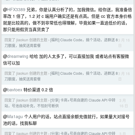
@
HFX3389
兄弟，你是认真分析了的，加我微信。给你送，我准备倍
率改 1 倍了，1.2 对 c 端用户确实还是有点高。但是 cc 官方本身价格
就是比较高的，做不到非常低也得理解，毕竟如果一直追低价的话，
那只能用假货当真货卖了
回复了 jiaokun 创建的主题
[福利] Claude Code，搞个活动，进群送 8
3 月 16
›
日
刀额度，抽奖送周套餐
@
dreamwing
哈哈 加的人太多了，可以直接加我 或者站点有客服微
信可以加
回复了 jiaokun 创建的主题
[福利] Claude Code，搞个活动，进群送 8
3 月 16
›
日
刀额度，抽奖送周套餐
@
bavtoex
特价渠道 0.2 倍
回复了 jiaokun 创建的主题
[分享] 卡商+号商自建的 Claude API 中转
3 月
›
16 日
站，号池自动补充，不怕封号断供
@
Ma1agu
个人用户的话，站点直接余额充值就行，如果量大对接号
池的话，找我私聊
回复了 jiaokun 创建的主题
[分享] 卡商+号商自建的 Claude API 中转
3 月
›