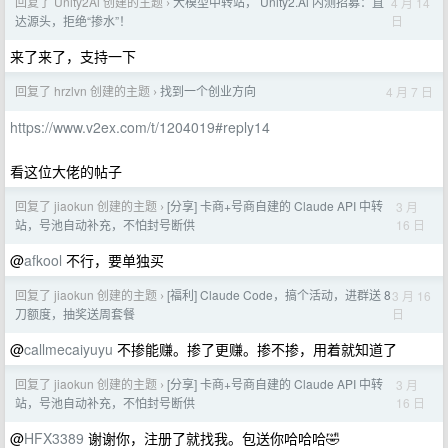
回复了 Unity2Ai 创建的主题
大模型中转站， Unity2.Ai 内测招募：直
4 月 14
›
日
达源头，拒绝“掺水”！
来了来了，支持一下
回复了 hrzlvn 创建的主题
找到一个创业方向
4 月 7 日
›
https://www.v2ex.com/t/1204019#reply14
看这位大佬的帖子
回复了 jiaokun 创建的主题
[分享] 卡商+号商自建的 Claude API 中转
3 月
›
16 日
站，号池自动补充，不怕封号断供
@
afkool
不行，要单独买
回复了 jiaokun 创建的主题
[福利] Claude Code，搞个活动，进群送 8
3 月 16
›
日
刀额度，抽奖送周套餐
@
callmecaiyuyu
不掺能赚。掺了更赚。掺不掺，用着就知道了
回复了 jiaokun 创建的主题
[分享] 卡商+号商自建的 Claude API 中转
3 月
›
16 日
站，号池自动补充，不怕封号断供
@
HFX3389
谢谢你，注册了就找我。包送你哈哈哈🤣