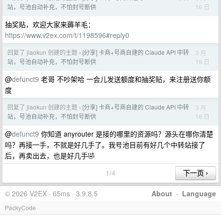
16 日
站，号池自动补充，不怕封号断供
抽奖贴，欢迎大家来薅羊毛：
https://www.v2ex.com/t/1198596#reply0
回复了 jiaokun 创建的主题
[分享] 卡商+号商自建的 Claude API 中转
3 月
›
16 日
站，号池自动补充，不怕封号断供
@
defunct9
老哥 不吵架哈 一会儿发送额度和抽奖贴，来注册送你额
度
回复了 jiaokun 创建的主题
[分享] 卡商+号商自建的 Claude API 中转
3 月
›
16 日
站，号池自动补充，不怕封号断供
@
defunct9
你知道 anyrouter 是接的哪里的资源吗？源头在哪你清楚
吗？再接一手，不就是好几手了。我号池目前有好几个中转站接了
后，再卖出去，也是好几手🤣
1/4
© 2026 V2EX · 65ms · 3.9.8.5
About
·
Language
PackyCode