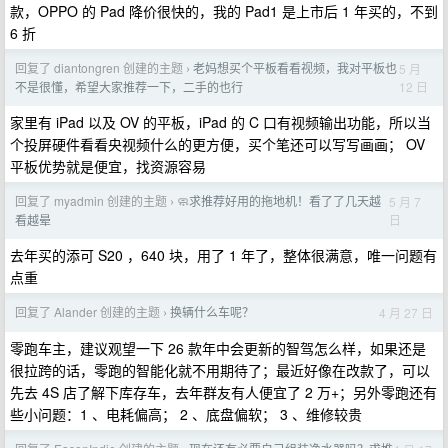
款，OPPO 的 Pad 降价很快的，我的 Pad1 是上市后 1 年买的，不到
6 折
回复了 diantongren 创建的主题
老妈想买个平板看看视频，我对平板也
5 月
›
12 日
不是很懂，希望大家推荐一下，二手的也行
家里有 iPad 以及 OV 的平板，iPad 的 C 口有视频输出功能，所以当
个投屏硬件看看央视频什么的更方便，买个笔还可以写写画画； OV
平板优势就是便宜，找资源容易
回复了 myadmin 创建的主题
🧼求推荐好用的拖地机！看了了几天越
5 月 7
›
日
看越晕
去年买的添可 S20 ，640 块，用了 1 年了，整体很满意，唯一问题有
点重
回复了 Alander 创建的主题
换辆什么车呢？
4 月 27 日
›
零跑车主，建议观望一下 26 款年中会更新的智驾怎么样，如果还是
很拉跨的话，零跑的智能化就不用期待了；最近好像在改款了，可以
先去 4S 店了解下库存车，去年群友有人便宜了 2 万+；另外零跑还有
些小问题：1 、电耗偏高； 2 、底盘偏软； 3 、维修较贵