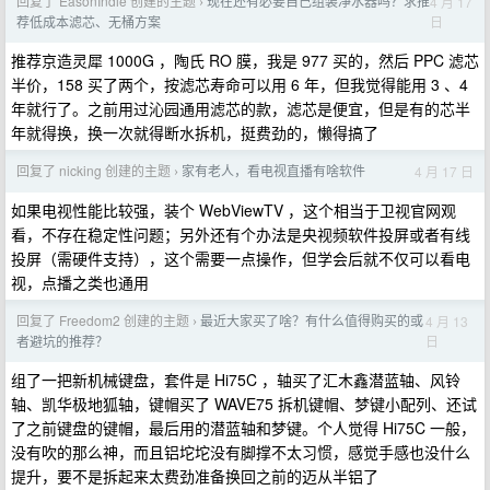
回复了 EasonIndie 创建的主题
现在还有必要自己组装净水器吗？求推
4 月 17
›
日
荐低成本滤芯、无桶方案
推荐京造灵犀 1000G ，陶氏 RO 膜，我是 977 买的，然后 PPC 滤芯
半价，158 买了两个，按滤芯寿命可以用 6 年，但我觉得能用 3 、4
年就行了。之前用过沁园通用滤芯的款，滤芯是便宜，但是有的芯半
年就得换，换一次就得断水拆机，挺费劲的，懒得搞了
回复了 nicking 创建的主题
家有老人，看电视直播有啥软件
4 月 17 日
›
如果电视性能比较强，装个 WebViewTV ，这个相当于卫视官网观
看，不存在稳定性问题；另外还有个办法是央视频软件投屏或者有线
投屏（需硬件支持），这个需要一点操作，但学会后就不仅可以看电
视，点播之类也通用
回复了 Freedom2 创建的主题
最近大家买了啥？有什么值得购买的或
4 月 13
›
日
者避坑的推荐？
组了一把新机械键盘，套件是 Hi75C ，轴买了汇木鑫潜蓝轴、风铃
轴、凯华极地狐轴，键帽买了 WAVE75 拆机键帽、梦键小配列、还试
了之前键盘的键帽，最后用的潜蓝轴和梦键。个人觉得 Hi75C 一般，
没有吹的那么神，而且铝坨坨没有脚撑不太习惯，感觉手感也没什么
提升，要不是拆起来太费劲准备换回之前的迈从半铝了