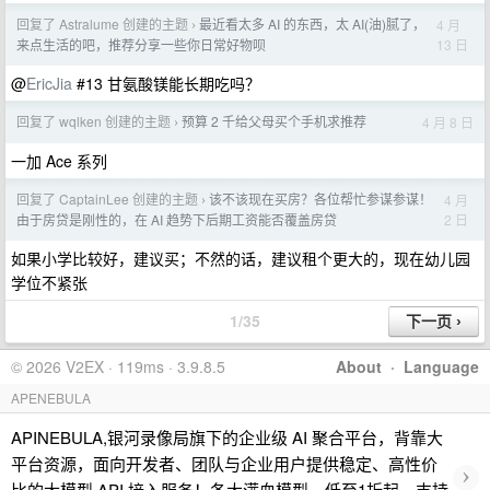
回复了 Astralume 创建的主题
最近看太多 AI 的东西，太 AI(油)腻了，
4 月
›
13 日
来点生活的吧，推荐分享一些你日常好物呗
@
EricJia
#13 甘氨酸镁能长期吃吗？
回复了 wqlken 创建的主题
预算 2 千给父母买个手机求推荐
4 月 8 日
›
一加 Ace 系列
回复了 CaptainLee 创建的主题
该不该现在买房？各位帮忙参谋参谋！
4 月
›
2 日
由于房贷是刚性的，在 AI 趋势下后期工资能否覆盖房贷
如果小学比较好，建议买；不然的话，建议租个更大的，现在幼儿园
学位不紧张
1/35
© 2026 V2EX · 119ms · 3.9.8.5
About
·
Language
APENEBULA
APINEBULA,银河录像局旗下的企业级 AI 聚合平台，背靠大
平台资源，面向开发者、团队与企业用户提供稳定、高性价
›
比的大模型 API 接入服务！各大满血模型，低至1折起，支持