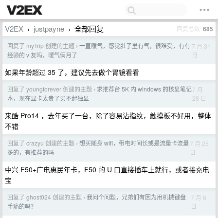
V2EX
justpayne
全部回复
回复总数
685
›
›
回复了 myTrip 创建的主题
一直嗳气，感觉肚子里有气，很难受，有有
7 月 31
›
日
经验的 v 友吗，嗳气俩月了
如果年龄超过 35 了，建议先去做个胃镜看看
回复了 youngforever 创建的主题
求推荐台 5K 内 windows 的核显笔记
7 月
›
28 日
本，现在显卡太贵了买不起独显
来酷 Pro14 ，去年买了一台，除了容易沾指纹，触摸板不好用，整体
不错
回复了 crazyu 创建的主题
想买随身 wifi，带电时间长或是流量卡流量
7 月 25
›
日
多的，有推荐的吗
中兴 F50+广电惠民年卡，F50 的 U 口直接插车上就行，或者接充电
宝
回复了 ghost024 创建的主题
我问个问题，兄弟们有因为用机械键盘
7 月 6
›
日
手痛的吗？