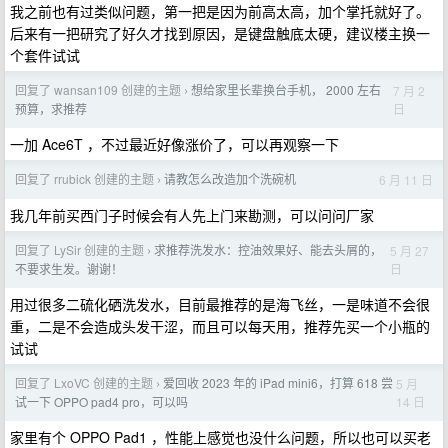
我之前也有过类似问题，第一把是因为前高太高，加个掌托就好了。
后来有一把研究了好久才找到原因，是键盘触底太硬，建议楼主换一
个套件试试
回复了 wansan109 创建的主题
想给家里长辈换台手机， 2000 左右
7 月 2
›
日
预算，求推荐
一加 Ace6T ，不过最近好像涨价了，可以再观察一下
回复了 rrubick 创建的主题
请教怎么改造加个洗碗机
6 月 11 日
›
我几年前买西门子时候会有人先上门来勘测，可以问问厂家
回复了 LySir 创建的主题
求推荐洗发水：控油效果好、能去头屑的，
5 月 27
›
日
不要求生发。谢谢！
用过很多二硫化硒洗发水，目前最推荐的是海飞丝，一是味道不会很
重，二是不会造成头发干涩，而且可以每天用，推荐先买一个小瓶的
试试
回复了 LxoVC 创建的主题
爱回收 2023 年的 iPad mini6，打算 618 尝
5 月
›
14 日
试一下 OPPO pad4 pro，可以吗
家里有个 OPPO Pad1 ，性能上感觉也没什么问题，所以也可以买老