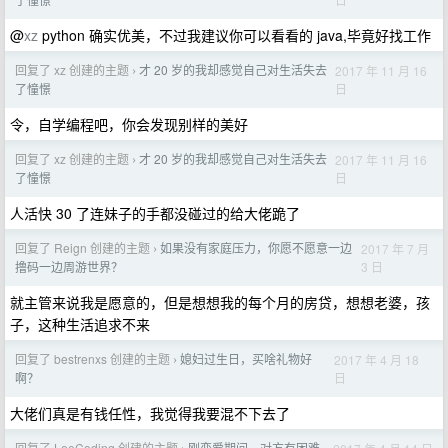
@
xz
python 确实优美，不过我建议你可以看看的 java,毕竟好找工作
回复了 xz 创建的主题
才 20 岁的我却感觉自己对生活失去
2017 年 11 月 16
›
日
了憧憬
令，自学编程吧，你会发现别样的美好
回复了 xz 创建的主题
才 20 岁的我却感觉自己对生活失去
2017 年 11 月 16
›
日
了憧憬
人活快 30 了连妹子的手都没碰过的给大佬跪了
回复了 Reign 创建的主题
如果没有家庭压力，你愿不愿意一边
2017 年 7 月
›
3 日
撸码一边周游世界？
就主管来说我是愿意的，但是想想我的每个月的房贷，想想老婆，孩
子，这种生活追求不来
回复了 bestrenxs 创建的主题
媳妇过生日，买啥礼物好
2017 年 4 月 18
›
日
啊？
大佬们真是有钱任性，我觉得我要混不下去了
回复了 LeeCoding 创建的主题
刚恋爱期间，对方有困难