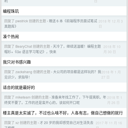
日
利
编程珠玑
回复了 pwstrick 创建的主题
赠送 6 本《前端程序员面试笔试
2018 年 12 月 3
›
日
真题库》
凑个热闹
回复了 BearyChat 创建的主题
天冷了，继续送温暖！编程主题
2018 年 10
›
月 30 日
帽衫+《Go 语言学习笔记》，快来
我只对书感兴趣
回复了 zackshang 创建的主题
大公司的项目都是这样玩的？我
2018 年 1 月
›
27 日
见识少，求指导！
适合的就是最好的
回复了 miketeam 创建的主题
准备来年找工作了，下午提离职。年
2018 年 1
›
月 26 日
终奖不要了。工作的还是蛮开心的，该如何开口呢
楼主真是太实诚了，不过也么啥不好，人各有志，做自己想做的就行
回复了 xz 创建的主题
才 20 岁的我却感觉自己对生活失去
2017 年 11 月 16
›
日
了憧憬