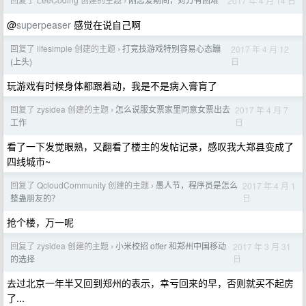
2017 年 4 月 14 日
›
@
superpeaser
感觉在说自己啊
回复了 lifesimple 创建的主题
打竞技游戏特别容易心态蹦
2017 年 4 月 12
›
日
(上头)
玩游戏有时候身体都跟着动，我是不是病入膏肓了
回复了 zysidea 创建的主题
怎么说服女票家里同意女票出去
2017 年 4 月 7
›
日
工作
看了一下发觉眼熟，又翻看了楼主的发帖记录，感叹我大郑县变成了
四线城市~
回复了 QcloudCommunity 创建的主题
愚人节，程序员是怎么
2017 年 4 月 1
›
日
整蛊朋友的？
抢个楼，万一呢
回复了 zysidea 创建的主题
小米校招 offer 和郑州中国移动
2017 年 3 月 31
›
日
的选择
去过北京一年半又回到郑州的表示，幸亏回来的早，否则就买不起房
了...