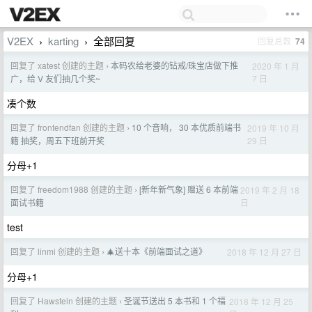
V2EX
karting
全部回复
回复总数
74
›
›
回复了 xatest 创建的主题
本码农给老婆的钻戒/珠宝店做下推
2020 年 1 月
›
7 日
广，给 V 友们抽几个奖~
凑个数
回复了 frontendfan 创建的主题
10 个音响， 30 本优质前端书
2019 年 10 月
›
29 日
籍 抽奖，周五下班前开奖
分母+1
回复了 freedom1988 创建的主题
[新年新气象] 赠送 6 本前端
2019 年 2 月 18
›
日
面试书籍
test
回复了 linmi 创建的主题
🎄送十本《前端面试之道》
2018 年 12 月 27 日
›
分母+1
回复了 Hawstein 创建的主题
圣诞节送出 5 本书和 1 个福
2018 年 12 月 25
›