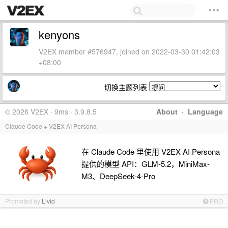
kenyons
V2EX member #576947, joined on 2022-03-30 01:42:03
+08:00
切换主题列表
© 2026 V2EX · 9ms · 3.9.8.5
About
·
Language
Claude Code + V2EX AI Persona
在 Claude Code 里使用 V2EX AI Persona
提供的模型 API：GLM-5.2，MiniMax-
M3、DeepSeek-4-Pro
Promoted by
Livid
PRO