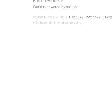
创意工作者们的社区
World is powered by solitude
VERSION: 3.9.8.5 · 12ms ·
UTC 06:47
·
PVG 14:47
·
LAX 2
♥ Do have faith in what you're doing.