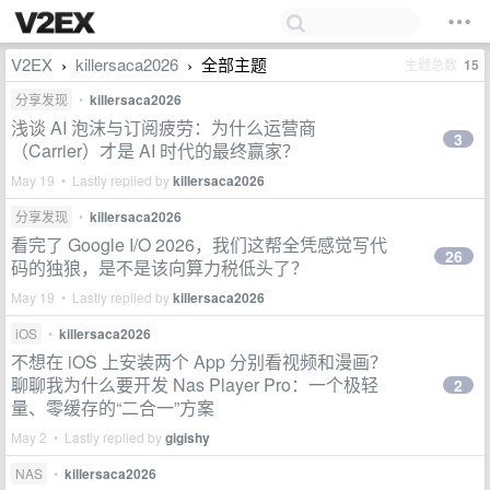
V2EX
killersaca2026
全部主题
主题总数
15
›
›
分享发现
•
killersaca2026
浅谈 AI 泡沫与订阅疲劳：为什么运营商
3
（Carrier）才是 AI 时代的最终赢家？
May 19 • Lastly replied by
killersaca2026
分享发现
•
killersaca2026
看完了 Google I/O 2026，我们这帮全凭感觉写代
26
码的独狼，是不是该向算力税低头了？
May 19 • Lastly replied by
killersaca2026
iOS
•
killersaca2026
不想在 iOS 上安装两个 App 分别看视频和漫画？
聊聊我为什么要开发 Nas Player Pro：一个极轻
2
量、零缓存的“二合一”方案
May 2 • Lastly replied by
gigishy
NAS
•
killersaca2026