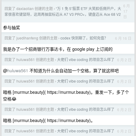
6 月
回复了 daxiaolian 创建的主题
“万 1 免 5”股票 ETF 大笑脸低佣开户，大
›
17
家很喜欢键鼠呀，这周再抽鼠标迈从 A7 V3 PRO+，键盘迈从 Ace 68 V2
日
参与抽奖
回复了 juedihanfeng 创建的主题
codex 快到期了，如何充值？
6 月 16 日
›
我是办了一个招商银行万事达卡，在 google play 上订阅的
回复了 huluwa561 创建的主题
大佬们 vibe coding 的项目怎么样了
6 月 2 日
›
@
huluwa561
不知道为什么会自动加一个空格，算了就这样吧
回复了 huluwa561 创建的主题
大佬们 vibe coding 的项目怎么样了
6 月 2 日
›
暗格 [murmur.beauty]( https://murmur.beauty)。重发一下，多了个
空格😂
回复了 huluwa561 创建的主题
大佬们 vibe coding 的项目怎么样了
6 月 2 日
›
暗格 [murmur.beauty]( https://murmur.beauty)。
回复了 huluwa561 创建的主题
大佬们 vibe coding 的项目怎么样了
6 月 2 日
›