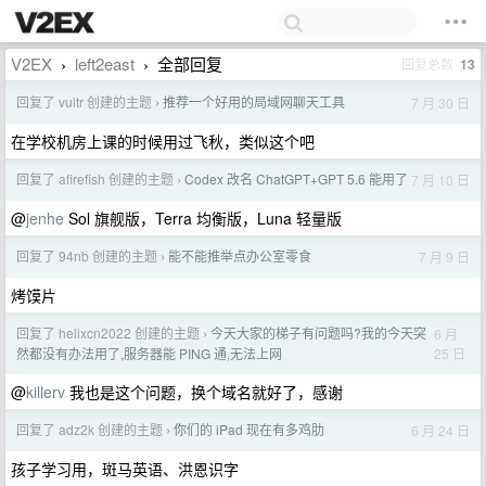
V2EX
left2east
全部回复
回复总数
13
›
›
回复了 vultr 创建的主题
推荐一个好用的局域网聊天工具
7 月 30 日
›
在学校机房上课的时候用过飞秋，类似这个吧
回复了 afirefish 创建的主题
Codex 改名 ChatGPT+GPT 5.6 能用了
7 月 10 日
›
@
jenhe
Sol 旗舰版，Terra 均衡版，Luna 轻量版
回复了 94nb 创建的主题
能不能推举点办公室零食
7 月 9 日
›
烤馍片
回复了 helixcn2022 创建的主题
今天大家的梯子有问题吗?我的今天突
6 月
›
25 日
然都没有办法用了,服务器能 PING 通,无法上网
@
killerv
我也是这个问题，换个域名就好了，感谢
回复了 adz2k 创建的主题
你们的 iPad 现在有多鸡肋
6 月 24 日
›
孩子学习用，斑马英语、洪恩识字