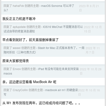
回复了 hahaFck 创建的主题
macOS Sonoma 可以冲了
2023 年 8 月 21
›
日
么？
我反正主力机是不敢冲
回复了 aptupdate 创建的主题
IOS16 WeChat 不提醒消息可以
2022 年 12 月
›
15 日
试试自带的修复消息通知
早点看到就好了，前天直接删掉重装了
回复了 weeei 创建的主题
Stash for Mac 正式版本发布了，一周
2022 年 11
›
月 7 日
限时折扣（三种付费方式）
原来大家都觉得贵
回复了 Envov 创建的主题
iPad 有没有可能在未来支持安装
2022 年 10 月 28
›
日
macos
亲，这边建议您看看 MacBook Air 呢
回复了 CrazyCollin 创建的主题
macbook air m1 的硬盘读
2022 年 10 月 16
›
日
写
从 M1 发布到现在两年，这已经成月经问题了吧。。。