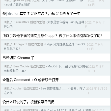
2022 年 9 月
›
14 日
iOS 维护周期的疑问
@
jjxtrotter
其实 7 是正常淘汰，6s 是意外多了一年
回复了 Daniel0829 创建的主题
大家是怎么看待 Taio 的这种
2022 年 9 月 11
›
日
行为的
所以引起他不满的到底是哪个 app ？做了什么事情引起争议了呢？
回复了 ADragon3 创建的主题
Edge 浏览器最近是对 macOS
2022 年 9 月
›
11 日
负优化了吗？
已经切回 Chrome 了
回复了 BearCookie 创建的主题
MacOS 下，请问有没有方便看
2022 年 8 月
›
30 日
图和视频的工具？
全选后 Command + O 或者双击打开
回复了 coolair 创建的主题
See 微博也挂了……不容易，撑了
2022 年 8 月 25
›
日
这么久……
没什么好说的了，祝新浪早日倒闭
回复了 shenlc 创建的主题
刚买了 mbp 14 2021,请各位 v2 大佬推
2022 年 7
›