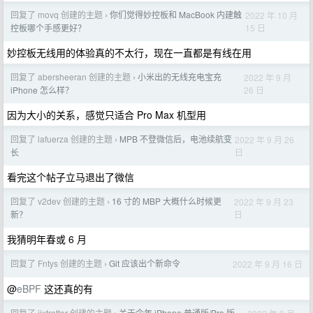
回复了 movq 创建的主题
你们觉得妙控板和 MacBook 内建触
2022 年 10 月
›
15 日
控板哪个手感更好？
妙控板无线用的体验真的不太行，现在一直都是有线在用
回复了 abersheeran 创建的主题
小米出的无线充电宝充
2022 年 9 月
›
26 日
iPhone 怎么样？
因为大小的关系，感觉只适合 Pro Max 机型用
回复了 lafuerza 创建的主题
MPB 不登微信后，电池续航变
2022 年 9 月 26
›
日
长
看完这个帖子立马退出了微信
回复了 v2dev 创建的主题
16 寸的 MBP 大概什么时候更
2022 年 9 月 23
›
日
新？
我猜明年春或 6 月
回复了 Fntys 创建的主题
Git 应该出个新命令
2022 年 9 月 16 日
›
@
eBPF
这还真的有
回复了 jjxtrotter 创建的主题
关于今年 iPhone 普通版/Pro 版