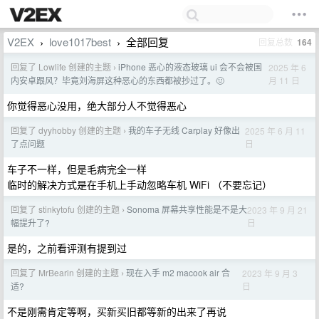
V2EX
love1017best
全部回复
回复总数
164
›
›
回复了 Lowlife 创建的主题
iPhone 恶心的液态玻璃 ui 会不会被国
2025 年 6
›
月 11 日
内安卓跟风？毕竟刘海屏这种恶心的东西都被抄过了。🤢
你觉得恶心没用，绝大部分人不觉得恶心
回复了 dyyhobby 创建的主题
我的车子无线 Carplay 好像出
2025 年 6 月 11
›
日
了点问题
车子不一样，但是毛病完全一样
临时的解决方式是在手机上手动忽略车机 WiFi （不要忘记）
回复了 stinkytofu 创建的主题
Sonoma 屏幕共享性能是不是大
2023 年 9 月 21
›
日
幅提升了?
是的，之前看评测有提到过
回复了 MrBearin 创建的主题
现在入手 m2 macook air 合
2023 年 9 月 3
›
日
适?
不是刚需肯定等啊，买新买旧都等新的出来了再说